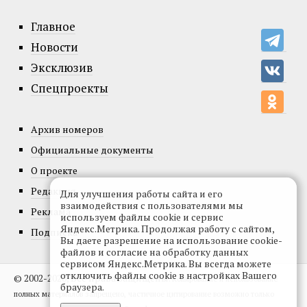
Главное
Новости
Эксклюзив
Спецпроекты
Архив номеров
Официальные документы
О проекте
Редакция
Для улучшения работы сайта и его
взаимодействия с пользователями мы
Реклама
используем файлы cookie и сервис
Яндекс.Метрика. Продолжая работу с сайтом,
Подписка
Вы даете разрешение на использование cookie-
файлов и согласие на обработку данных
сервисом Яндекс.Метрика. Вы всегда можете
отключить файлы cookie в настройках Вашего
© 2002-2026, Все права защищены.
Копирование и использование
браузера.
полных материалов запрещено, частичное цитирование возможно только