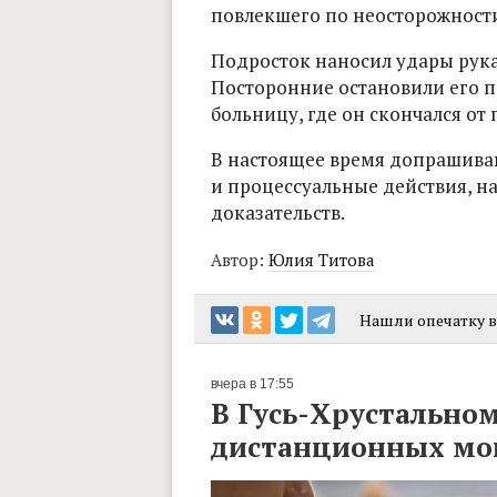
повлекшего по неосторожности
Подросток наносил удары рука
Посторонние остановили его п
больницу, где он скончался от
В настоящее время допрашива
и процессуальные действия, н
доказательств.
Автор:
Юлия Титова
Нашли опечатку в 
вчера в 17:55
В Гусь-Хрустальном
дистанционных м