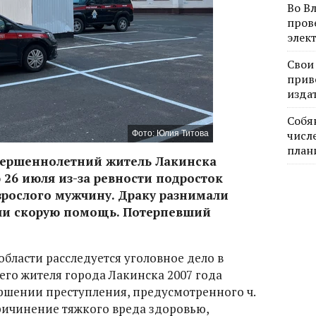
Во В
пров
элек
Свои
прив
изда
Собя
числе
Фото: Юлия Титова
план
вершеннолетний житель Лакинска
 26 июля из-за ревности подросток
зрослого мужчину. Драку разнимали
ли скорую помощь. Потерпевший
бласти расследуется уголовное дело в
го жителя города Лакинска 2007 года
ршении преступления, предусмотренного ч.
причинение тяжкого вреда здоровью,