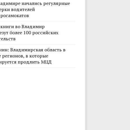
ладимире начались регулярные
ерки водителей
тросамокатов
 книги во Владимир
езут более 100 российских
тельств
нин: Владимирская область в
 регионов, в которые
ируется продлить МЦД