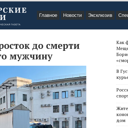
Главное
Новости
Эксклюзив
Спе
Как 
росток до смерти
Меще
го мужчину
Бори
«смо
В Гу
курь
Росс
спор
Жите
коно
дом