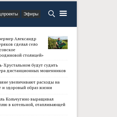
цпроекты
Эфиры
фермер Александр
ряков сделал село
совское
родиновой столицей»
сь-Хрустальном будут судить
ера дистанционных мошенников
ияне увеличивают расходы на
т и здоровый образ жизни
ль Кольчугино выращивал
плю в котельной, отапливающей