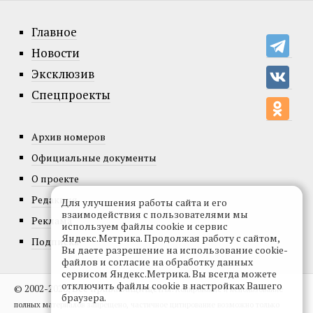
Главное
Новости
Эксклюзив
Спецпроекты
Архив номеров
Официальные документы
О проекте
Редакция
Для улучшения работы сайта и его
взаимодействия с пользователями мы
Реклама
используем файлы cookie и сервис
Яндекс.Метрика. Продолжая работу с сайтом,
Подписка
Вы даете разрешение на использование cookie-
файлов и согласие на обработку данных
сервисом Яндекс.Метрика. Вы всегда можете
отключить файлы cookie в настройках Вашего
© 2002-2026, Все права защищены.
Копирование и использование
браузера.
полных материалов запрещено, частичное цитирование возможно только