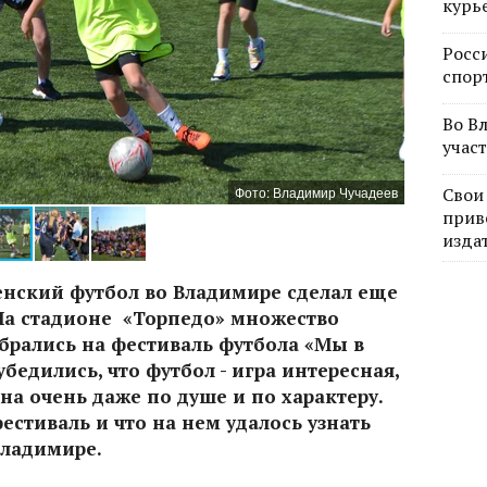
курь
Росс
спор
Во В
учас
Фото: Владимир Чучадеев
Свои
прив
изда
 женский футбол во Владимире сделал еще
На стадионе «Торпедо» множество
обрались на фестиваль футбола «Мы в
убедились, что футбол - игра интересная,
на очень даже по душе и по характеру.
естиваль и что на нем удалось узнать
Владимире.