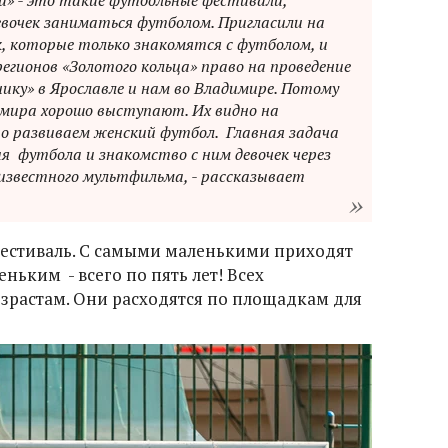
ми» - это такие футбольные фестивали,
вочек заниматься футболом. Пригласили на
к, которые только знакомятся с футболом, и
регионов «Золотого кольца» право на проведение
ику» в Ярославле и нам во Владимире. Потому
имира хорошо выступают. Их видно на
но развиваем женский футбол. Главная задача
я футбола и знакомство с ним девочек через
известного мультфильма, - рассказывает
фестиваль. С самыми маленькими приходят
ньким - всего по пять лет! Всех
зрастам. Они расходятся по площадкам для