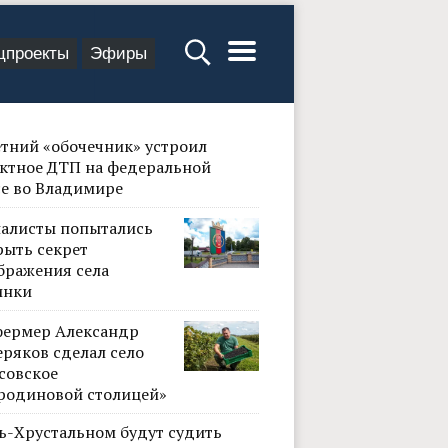
цпроекты
Эфиры
етний «обочечник» устроил
ктное ДТП на федеральной
се во Владимире
алисты попытались
рыть секрет
бражения села
инки
фермер Александр
ряков сделал село
совское
родиновой столицей»
сь-Хрустальном будут судить