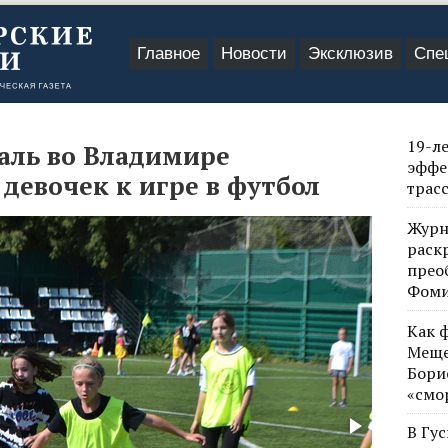
Главное
Новости
Эксклюзив
Спе
19-л
аль во Владимире
эффе
девочек к игре в футбол
трас
Журн
раск
прео
Фом
Как 
Меще
Бори
«смо
В Гу