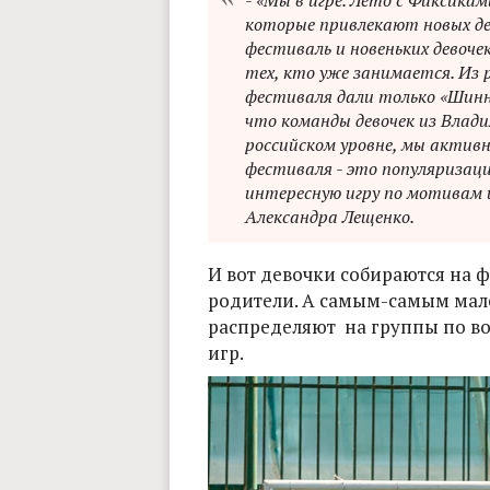
- «Мы в игре. Лето с Фиксика
которые привлекают новых де
фестиваль и новеньких девоче
тех, кто уже занимается. Из 
фестиваля дали только «Шинн
что команды девочек из Влад
российском уровне, мы актив
фестиваля - это популяризаци
интересную игру по мотивам 
Александра Лещенко.
И вот девочки собираются на 
родители. А самым-самым мале
распределяют на группы по во
игр.