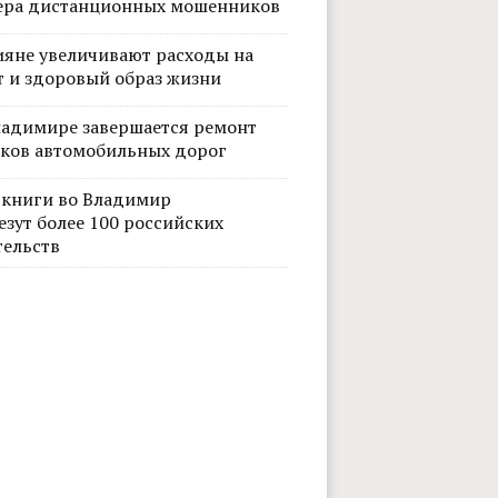
ера дистанционных мошенников
ияне увеличивают расходы на
т и здоровый образ жизни
ладимире завершается ремонт
тков автомобильных дорог
 книги во Владимир
Фото: В
езут более 100 российских
тельств