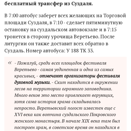
бесплатный трансфер из Суздаля.
В 7:00 автобус заберет всех желающих на Торговой
площади Суздаля, в 7:10 - сделает пятиминутную
остановку на суздальском автовокзале и в 7:15
тронется в сторону урочища Веретьево. После
литургии он также доставит всех обратно в
Суздаль. Номер автобуса: У 188 ТК 33.
- Пожалуй, среди всех площадок фестиваля
Веретьево - самая уединенная и одна из самых
красивых, -
отмечают организаторы фестиваля
духовной музыки
. - Скит находится в окружении
лесов на территории огромного заповедника.
Много веков это место привлекает верующих,
хотя сама история храма складывалась
непросто. Веретьевский погост известен еще с
XVI века как вотчина суздальского Покровского
женского монастыря. В начале XIX века там был
построен храм, в советское время он находился в