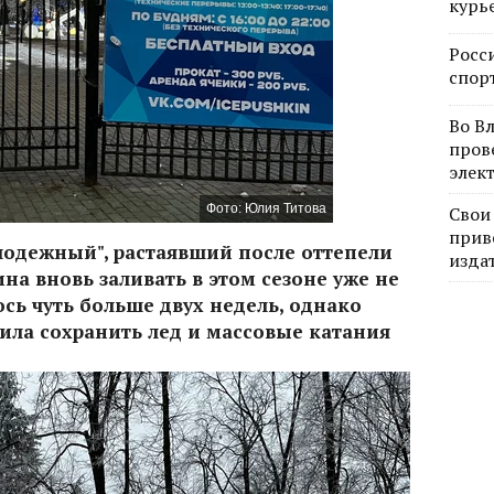
курь
Росс
спор
Во В
пров
элек
Фото: Юлия Титова
Свои
прив
лодежный", растаявший после оттепели
изда
на вновь заливать в этом сезоне уже не
ось чуть больше двух недель, однако
лила сохранить лед и массовые катания