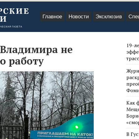
Главное
Новости
Эксклюзив
Спе
19-л
 Владимира не
эффе
ю работу
трас
Журн
раск
прео
Фом
Как 
Меще
Бори
«смо
В Гу