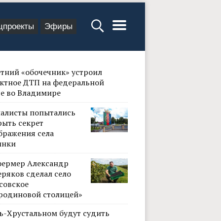
цпроекты
Эфиры
етний «обочечник» устроил
ктное ДТП на федеральной
се во Владимире
алисты попытались
рыть секрет
бражения села
инки
фермер Александр
ряков сделал село
совское
родиновой столицей»
сь-Хрустальном будут судить