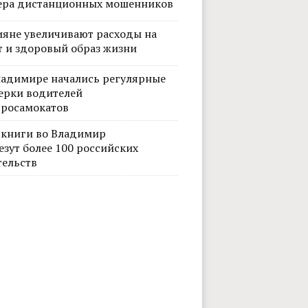
ера дистанционных мошенников
ияне увеличивают расходы на
т и здоровый образ жизни
ладимире начались регулярные
ерки водителей
тросамокатов
 книги во Владимир
езут более 100 российских
тельств