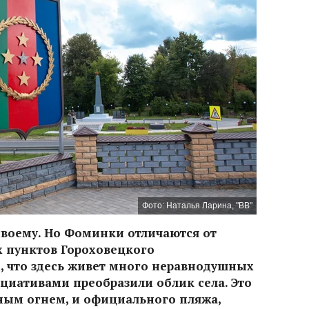
Фото: Наталья Ларина, "ВВ"
своему. Но Фоминки отличаются от
х пунктов Гороховецкого
, что здесь живет много неравнодушных
циативами преобразили облик села. Это
чным огнем, и официального пляжа,