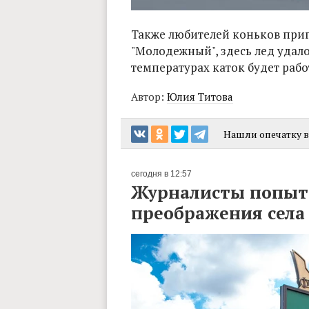
Также любителей коньков приг
"Молодежный", здесь лед удал
температурах каток будет рабо
Автор:
Юлия Титова
Нашли опечатку в 
сегодня в 12:57
Журналисты попыта
преображения сел