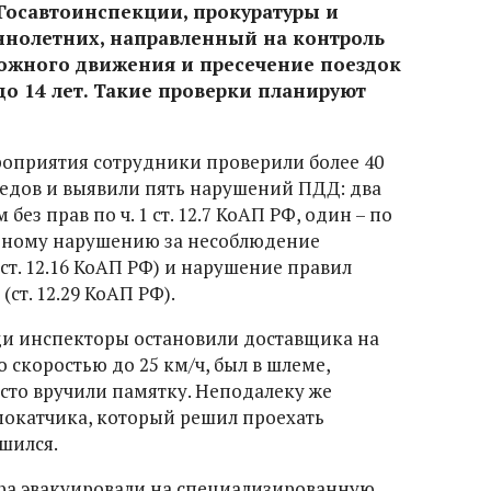
Госавтоинспекции, прокуратуры и
ннолетних, направленный на контроль
ожного движения и пресечение поездок
до 14 лет. Такие проверки планируют
оприятия сотрудники проверили более 40
едов и выявили пять нарушений ПДД: два
ез прав по ч. 1 ст. 12.7 КоАП РФ, один – по
о одному нарушению за несоблюдение
т. 12.16 КоАП РФ) и нарушение правил
т. 12.29 КоАП РФ).
ди инспекторы остановили доставщика на
 скоростью до 25 км/ч, был в шлеме,
сто вручили памятку. Неподалеку же
мокатчика, который решил проехать
шился.
ра эвакуировали на специализированную