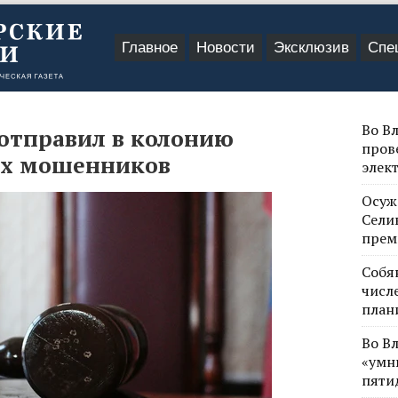
Главное
Новости
Эксклюзив
Спе
Во В
отправил в колонию
пров
ых мошенников
элек
Осуж
Сели
прем
Собя
числе
план
Во В
«умн
пяти