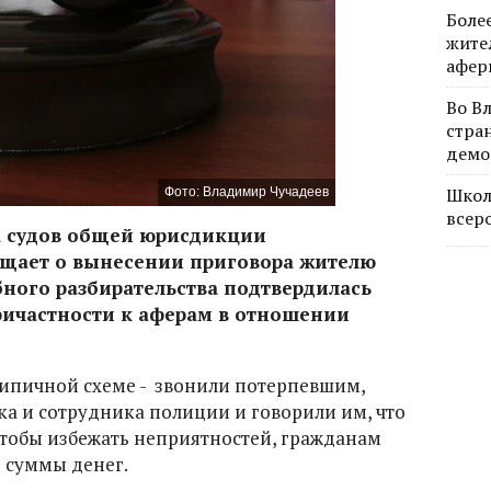
Боле
жите
афер
Во В
стра
демо
Школ
Фото: Владимир Чучадеев
всер
а судов общей юрисдикции
бщает о вынесении приговора жителю
бного разбирательства подтвердилась
ричастности к аферам в отношении
типичной схеме - звонили потерпевшим,
ка и сотрудника полиции и говорили им, что
Чтобы избежать неприятностей, гражданам
 суммы денег.