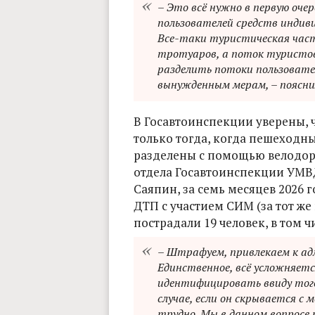
– Это всё нужно в первую оче
пользователей средств индиви
Все-таки туристическая част
тротуаров, а поток туристов
разделить потоки пользовате
вынужденным мерам, – пояснил
В Госавтоинспекции уверены, 
только тогда, когда пешеходн
разделены с помощью велодоро
отдела Госавтоинспекции УМВ
Саяпин, за семь месяцев 2026 
ДТП с участием СИМ (за тот же 
пострадали 19 человек, в том ч
– Штрафуем, привлекаем к а
Единственное, всё усложняет
идентифицировать ввиду того
случае, если он скрывается с
трудно. Мы в данном вопросе