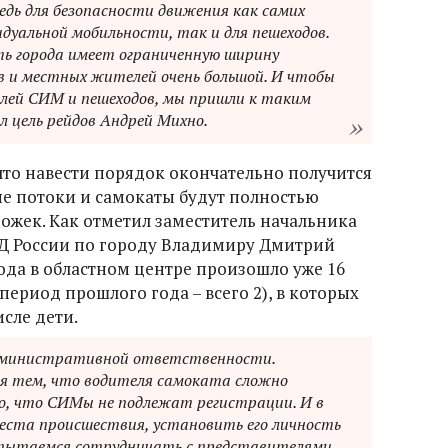
редь для безопасности движения как самих
дуальной мобильности, так и для пешеходов.
ь города имеет ограниченную ширину
 и местных жителей очень большой. И чтобы
лей СИМ и пешеходов, мы пришли к таким
 цель рейдов Андрей Михно.
что навести порядок окончательно получится
ые потоки и самокаты будут полностью
жек. Как отметил заместитель начальника
Д России по городу Владимиру Дмитрий
года в областном центре произошло уже 16
период прошлого года – всего 2), в которых
исле дети.
дминистративной ответственности.
ся тем, что водителя самоката сложно
, что СИМы не подлежат регистрации. И в
 места происшествия, установить его личность
 пытаемся сотрудничать с представителями