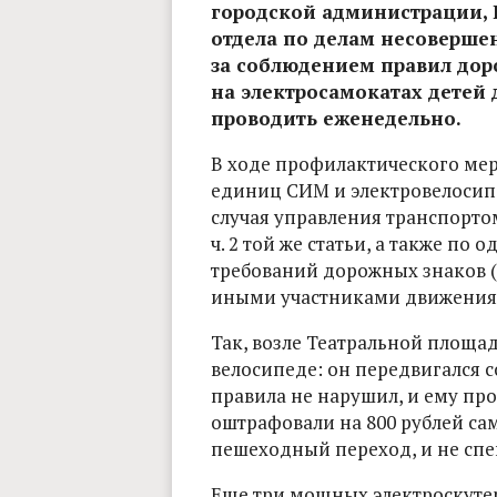
городской администрации, 
отдела по делам несоверше
за соблюдением правил дор
на электросамокатах детей 
проводить еженедельно.
В ходе профилактического мер
единиц СИМ и электровелосип
случая управления транспортом б
ч. 2 той же статьи, а также п
требований дорожных знаков (с
иными участниками движения (с
Так, возле Театральной площа
велосипеде: он передвигался со
правила не нарушил, и ему про
оштрафовали на 800 рублей са
пешеходный переход, и не спе
Еще три мощных электроскуте