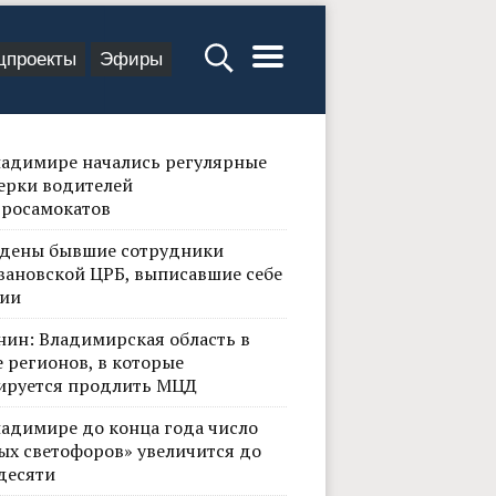
цпроекты
Эфиры
ладимире начались регулярные
ерки водителей
тросамокатов
дены бывшие сотрудники
вановской ЦРБ, выписавшие себе
ии
нин: Владимирская область в
 регионов, в которые
ируется продлить МЦД
ладимире до конца года число
ых светофоров» увеличится до
десяти