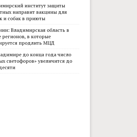
имирский институт защиты
тных направит вакцины для
к и собак в приюты
нин: Владимирская область в
 регионов, в которые
ируется продлить МЦД
ладимире до конца года число
ых светофоров» увеличится до
десяти