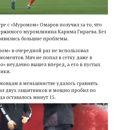
ре с «Муромом» Омаров получил за то, что
держимого муромлянина Карима Гираева. Без
оявились большие проблемы.
ром» в очередной раз не использовал
оментов. Мяч не попал в сетку даже в
о» неудачно вышел вперед, а его в пустых
ики.
амовцам в меньшинстве удалось сравнять
ал двух защитников и мощно пробил по
ца оставалось минут 15.