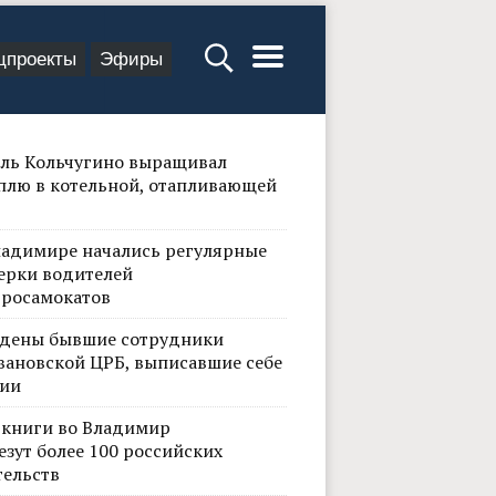
цпроекты
Эфиры
ль Кольчугино выращивал
плю в котельной, отапливающей
ладимире начались регулярные
ерки водителей
тросамокатов
дены бывшие сотрудники
вановской ЦРБ, выписавшие себе
ии
 книги во Владимир
езут более 100 российских
тельств