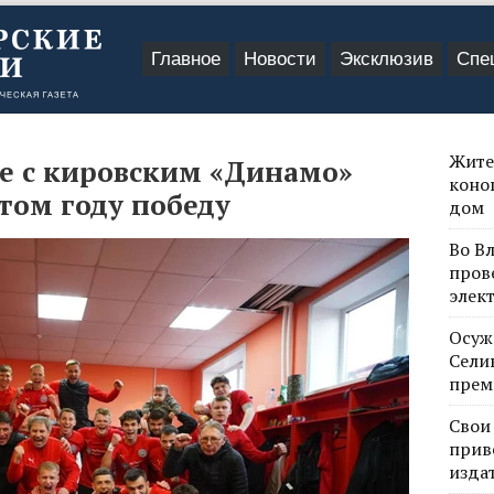
Главное
Новости
Эксклюзив
Спе
Жите
е с кировским «Динамо»
коно
том году победу
дом
Во В
пров
элек
Осуж
Сели
прем
Свои
прив
изда