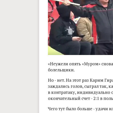
«Неужели опять «Муром» снова
болельщики.
Но - нет. На этот раз Карим Г
заждались голов, сыграл так, к
в контратаку, индивидуально о
окончательный счет - 2:1 в пол
Чего тут было больше - удачи 