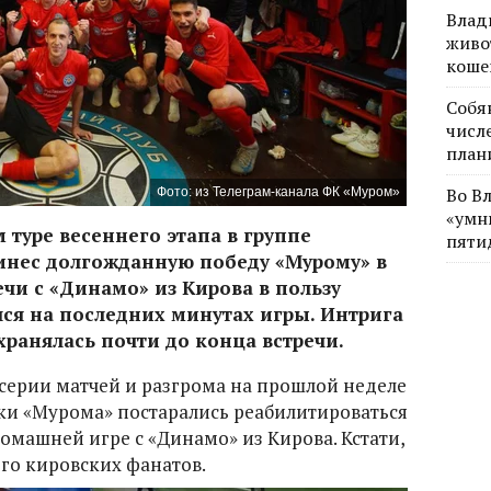
Влад
живо
коше
Собя
числе
план
Во В
Фото: из Телеграм-канала ФК «Муром»
«умн
 туре весеннего этапа в группе
пяти
ринес долгожданную победу «Мурому» в
ечи с «Динамо» из Кирова в пользу
я на последних минутах игры. Интрига
ранялась почти до конца встречи.
серии матчей и разгрома на прошлой неделе
оки «Мурома» постарались реабилитироваться
омашней игре с «Динамо» из Кирова. Кстати,
го кировских фанатов.