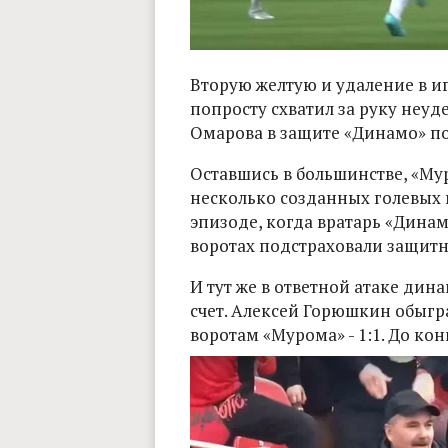
Вторую желтую и удаление в иг
попросту схватил за руку неу
Омарова в защите «Динамо» п
Оставшись в большинстве, «Му
несколько созданных голевых м
эпизоде, когда вратарь «Динам
воротах подстраховали защитн
И тут же в ответной атаке дин
счет. Алексей Горюшкин обыгр
воротам «Мурома» - 1:1. До кон