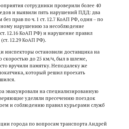
оприятия сотрудники проверили более 40
едов и выявили пять нарушений ПДД: два
ез прав по ч. 1 ст. 12.7 КоАП РФ, один – по
о одному нарушению за несоблюдение
т. 12.16 КоАП РФ) и нарушение правил
т. 12.29 КоАП РФ).
ди инспекторы остановили доставщика на
 скоростью до 25 км/ч, был в шлеме,
сто вручили памятку. Неподалеку же
мокатчика, который решил проехать
шился.
ра эвакуировали на специализированную
оверяющие уделяли пресечению поездок
воем и соблюдению правил курьерами служб
ации города по вопросам транспорта Андрей