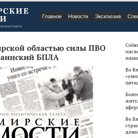
Главное
Новости
Эксклюзив
Спе
Собя
ирской областью силы ПВО
числе
раинский БПЛА
план
Во В
«умн
пяти
Боле
жите
афер
Во В
стра
демо