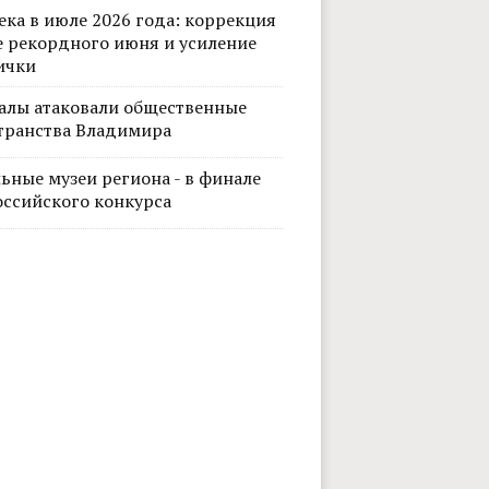
ека в июле 2026 года: коррекция
е рекордного июня и усиление
ички
алы атаковали общественные
транства Владимира
ьные музеи региона - в финале
оссийского конкурса