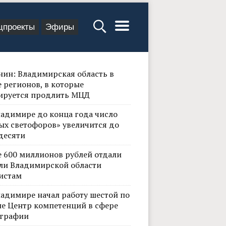
цпроекты
Эфиры
нин: Владимирская область в
 регионов, в которые
ируется продлить МЦД
ладимире до конца года число
ых светофоров» увеличится до
десяти
е 600 миллионов рублей отдали
ли Владимирской области
истам
ладимире начал работу шестой по
не Центр компетенций в сфере
графии