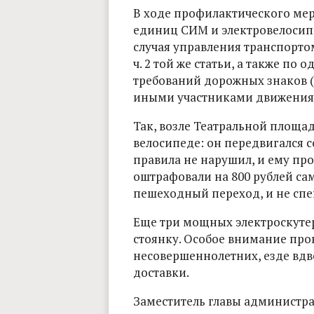
В ходе профилактического мер
единиц СИМ и электровелосип
случая управления транспортом б
ч. 2 той же статьи, а также п
требований дорожных знаков (с
иными участниками движения (с
Так, возле Театральной площа
велосипеде: он передвигался со
правила не нарушил, и ему про
оштрафовали на 800 рублей са
пешеходный переход, и не спе
Еще три мощных электроскуте
стоянку. Особое внимание пр
несовершеннолетних, езде вд
доставки.
Заместитель главы администр