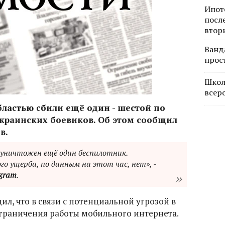
Ипот
посл
втор
Ванд
прос
Школ
всер
бластью сбили ещё один - шестой по
украинских боевиков. Об этом сообщил
в.
уничтожен ещё один беспилотник.
 ущерба, по данным на этот час, нет», -
egram
.
л, что в связи с потенциальной угрозой в
граничения работы мобильного интернета.