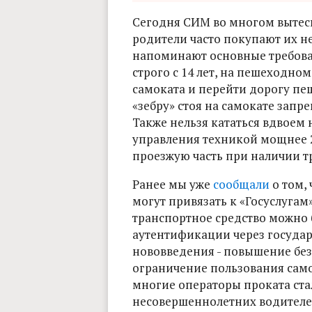
Сегодня СИМ во многом вытес
родители часто покупают их 
напоминают основные требова
строго с 14 лет, на пешеходно
самоката и перейти дорогу пеш
«зебру» стоя на самокате зап
Также нельзя кататься вдвоем 
управления техникой мощнее 2
проезжую часть при наличии тр
Ранее мы уже
сообщали
о том, 
могут привязать к «Госуслугам»
транспортное средство можно 
аутентификации через государ
нововведения - повышение бе
ограничение пользования само
многие операторы проката ста
несовершеннолетних водителе