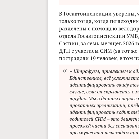
В Госавтоинспекции уверены, 
только тогда, когда пешеходн
разделены с помощью велодоро
отдела Госавтоинспекции УМВ
Саяпин, за семь месяцев 2026 
ДТП с участием СИМ (за тот же 
пострадали 19 человек, в том ч
– Штрафуем, привлекаем к а
Единственное, всё усложняет
идентифицировать ввиду того
случае, если он скрывается с
трудно. Мы в данном вопросе
прокатных организаций, пред
идентифицировать водителей
водителей СИМ – это движение
проезжей части без спешивани
преимущества пешеходам при