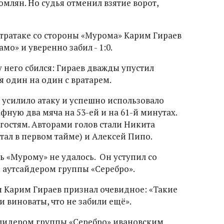
омлян. Но судья отменил взятие ворот,
нтратаке со стороны «Мурома» Карим Гираев
мо» и уверенно забил - 1:0.
у него сбился: Гираев дважды упустил
 один на один с вратарем.
 усилило атаку и успешно использовало
афную два мяча на 53-ей и на 61-й минутах.
гостям. Авторами голов стали Никита
итал в первом тайме) и Алексей Пипо.
ь «Мурому» не удалось. Он уступил со
им аутсайдером группы «Серебро».
и Карим Гираев признал очевидное: «Такие
и виноваты, что не забили ещё».
 лидером группы «Серебро» ивановским