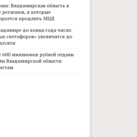
нин: Владимирская область в
 регионов, в которые
ируется продлить МЦД
ладимире до конца года число
ых светофоров» увеличится до
десяти
е 600 миллионов рублей отдали
ли Владимирской области
истам