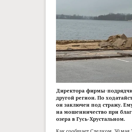
Директора фирмы-подрядчи
другой регион. По ходатайс
он заключен под стражу. Е
на мошенничество при благ
озера в Гусь-Хрустальном.
Как сообщает Следком, 30 мая 