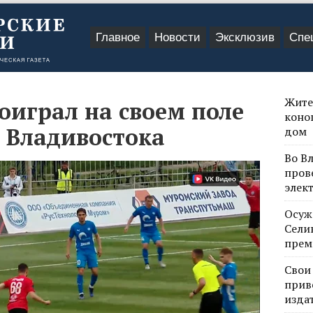
Главное
Новости
Эксклюзив
Спе
Жите
играл на своем поле
коно
 Владивостока
дом
Во В
пров
элек
Осуж
Сели
прем
Свои
прив
изда