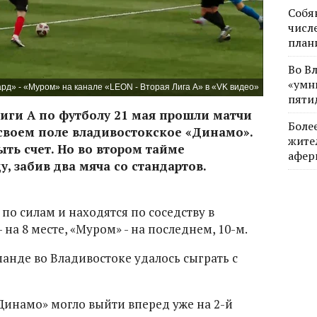
Собя
числе
план
Во В
«умн
рд» - «Муром» на канале «LEON - Вторая Лига А» в «VK видео»
пяти
лиги А по футболу 21 мая прошли матчи
Боле
 своем поле владивостокское «Динамо».
жите
ыть счет. Но во втором тайме
афер
 забив два мяча со стандартов.
о силам и находятся по соседству в
на 8 месте, «Муром» - на последнем, 10-м.
анде во Владивостоке удалось сыграть с
Динамо» могло выйти вперед уже на 2-й