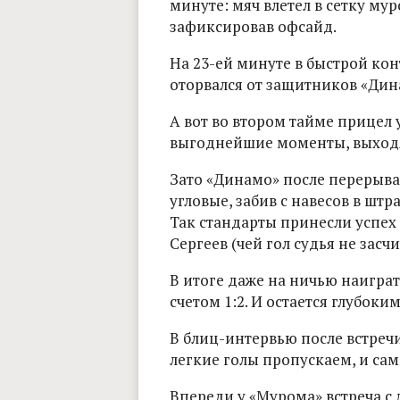
минуте: мяч влетел в сетку мур
зафиксировав офсайд.
На 23-ей минуте в быстрой ко
оторвался от защитников «Дина
А вот во втором тайме прицел 
выгоднейшие моменты, выходя
Зато «Динамо» после перерыва
угловые, забив с навесов в штр
Так стандарты принесли успех 
Сергеев (чей гол судья не засч
В итоге даже на ничью наиграт
счетом 1:2. И остается глубок
В блиц-интервью после встреч
легкие голы пропускаем, и сам
Впереди у «Мурома» встреча с