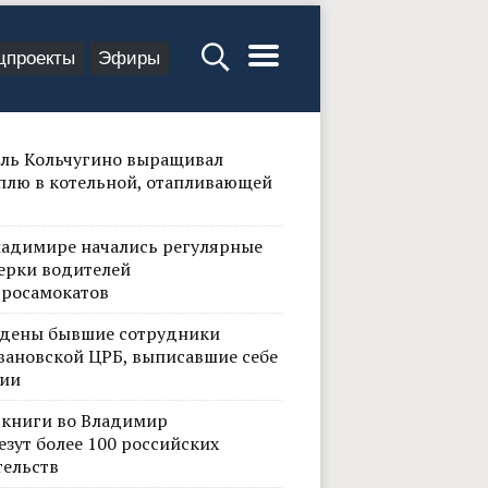
цпроекты
Эфиры
ль Кольчугино выращивал
плю в котельной, отапливающей
ладимире начались регулярные
ерки водителей
тросамокатов
дены бывшие сотрудники
вановской ЦРБ, выписавшие себе
ии
 книги во Владимир
езут более 100 российских
тельств