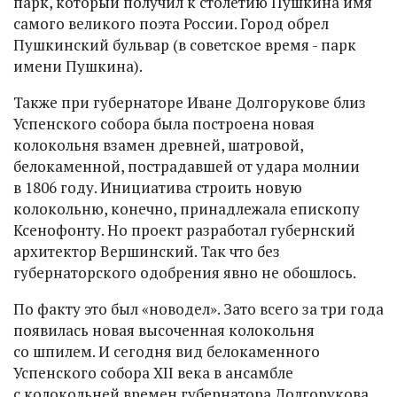
парк, который получил к столетию Пушкина имя
самого великого поэта России. Город обрел
Пушкинский бульвар (в советское время - парк
имени Пушкина).
Также при губернаторе Иване Долгорукове близ
Успенского собора была построена новая
колокольня взамен древней, шатровой,
белокаменной, пострадавшей от удара молнии
в 1806 году. Инициатива строить новую
колокольню, конечно, принадлежала епископу
Ксенофонту. Но проект разработал губернский
архитектор Вершинский. Так что без
губернаторского одобрения явно не обошлось.
По факту это был «новодел». Зато всего за три года
появилась новая высоченная колокольня
со шпилем. И сегодня вид белокаменного
Успенского собора XII века в ансамбле
с колокольней времен губернатора Долгорукова