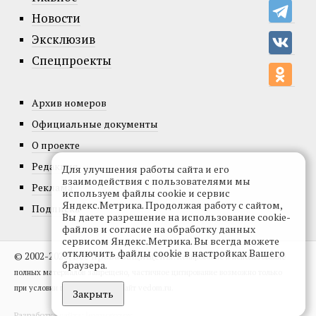
Новости
Эксклюзив
Спецпроекты
Архив номеров
Официальные документы
О проекте
Редакция
Для улучшения работы сайта и его
взаимодействия с пользователями мы
Реклама
используем файлы cookie и сервис
Яндекс.Метрика. Продолжая работу с сайтом,
Подписка
Вы даете разрешение на использование cookie-
файлов и согласие на обработку данных
сервисом Яндекс.Метрика. Вы всегда можете
отключить файлы cookie в настройках Вашего
© 2002-2026, Все права защищены.
Копирование и использование
браузера.
полных материалов запрещено, частичное цитирование возможно только
при условии гиперссылки на сайт vedom.ru.
Закрыть
Разработка сайта:
levmorozov