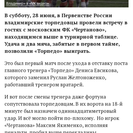
Владимир» в «VK видео»
В субботу, 28 июня, в Первенстве России
владимирские торпедовцы провели встречу в
гостях с московским ФК «Чертаново»,
находящимся выше в турнирной таблице.
Удача и два мяча, забитые в первом тайме,
позволили «Торпедо» выиграть.
Это был первый матч после ухода в отставку поста
главного тренера «Торпедо» Дениса Евсикова,
которого заменил Руслан Желтоноженко,
работавший тренером вратарей.
И вот после смены тренера даже фортуна
сопутствовала торпедовцам. В их ворота на 18-й
минуте был назначен одиннадцатиметровый
удар. И всё могло пойти по-плохому. Но игрок
«Чертанова» Максим Якименко, исполняя
пенальти, пробил выше перекладины.