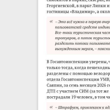
Георгиевской, в парке Липки и
гостиницы «Владимир», а окол
– Это всё нужно в первую оче
пользователей средств индиви
Все-таки туристическая част
тротуаров, а поток туристов
разделить потоки пользовате
вынужденным мерам, – пояснил
В Госавтоинспекции уверены, 
только тогда, когда пешеходн
разделены с помощью велодоро
отдела Госавтоинспекции УМВ
Саяпин, за семь месяцев 2026 
ДТП с участием СИМ (за тот же 
пострадали 19 человек, в том ч
– Штрафуем, привлекаем к а