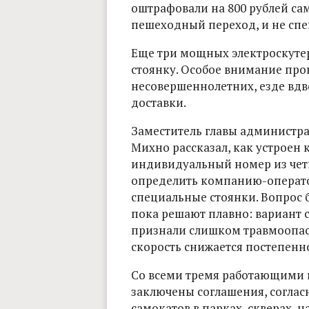
оштрафовали на 800 рублей са
пешеходный переход, и не спе
Еще три мощных электроскуте
стоянку. Особое внимание пр
несовершеннолетних, езде вд
доставки.
Заместитель главы администр
Михно рассказал, как устроен 
индивидуальный номер из чет
определить компанию-оператора
специальные стоянки. Вопрос 
пока решают плавно: вариант 
признали слишком травмоопас
скорость снижается постепенно,
Со всеми тремя работающими 
заключены соглашения, согла
самокатов в парках, скверах, 