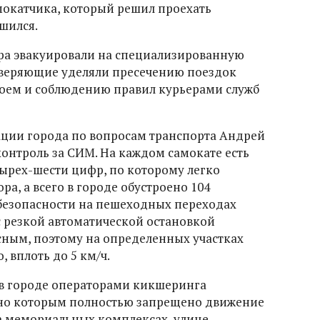
мокатчика, который решил проехать
шился.
ра эвакуировали на специализированную
оверяющие уделяли пресечению поездок
воем и соблюдению правил курьерами служб
ации города по вопросам транспорта Андрей
контроль за СИМ. На каждом самокате есть
ырех-шести цифр, по которому легко
, а всего в городе обустроено 104
безопасности на пешеходных переходах
с резкой автоматической остановкой
ным, поэтому на определенных участках
 вплоть до 5 км/ч.
в городе операторами кикшеринга
сно которым полностью запрещено движение
на мемориальных комплексах, улице