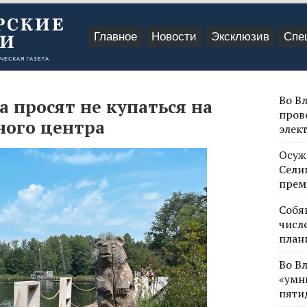
Главное
Новости
Эксклюзив
Спе
Во В
 просят не купаться на
пров
ного центра
элек
Осуж
Сели
прем
Собя
числе
план
Во В
«умн
пяти