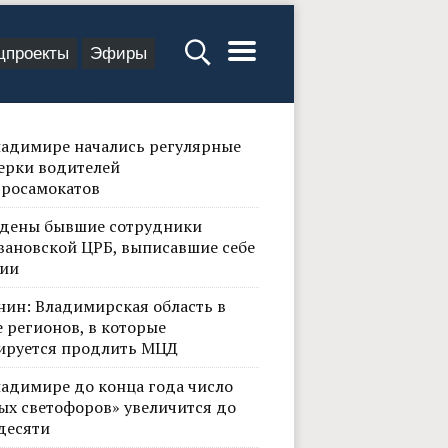
цпроекты
Эфиры
ладимире начались регулярные
ерки водителей
тросамокатов
дены бывшие сотрудники
вановской ЦРБ, выписавшие себе
ии
нин: Владимирская область в
 регионов, в которые
ируется продлить МЦД
ладимире до конца года число
ых светофоров» увеличится до
десяти