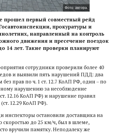
Фото: автора.
тре прошел первый совместный рейд
Госавтоинспекции, прокуратуры и
ннолетних, направленный на контроль
ожного движения и пресечение поездок
до 14 лет. Такие проверки планируют
оприятия сотрудники проверили более 40
едов и выявили пять нарушений ПДД: два
ез прав по ч. 1 ст. 12.7 КоАП РФ, один – по
о одному нарушению за несоблюдение
т. 12.16 КоАП РФ) и нарушение правил
т. 12.29 КоАП РФ).
ди инспекторы остановили доставщика на
 скоростью до 25 км/ч, был в шлеме,
сто вручили памятку. Неподалеку же