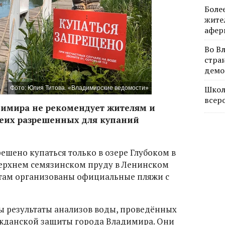
Боле
жите
афер
Во В
стра
демо
Школ
Фото: Юлия Титова. «Владимирские ведомости»
всер
имира не рекомендует жителям и
беих разрешенных для купаний
ешено купаться только в озере Глубоком в
Верхнем семязинском пруду в Ленинском
о там организованы официальные пляжи с
ны результаты анализов воды, проведённых
жданской защиты города Владимира. Они