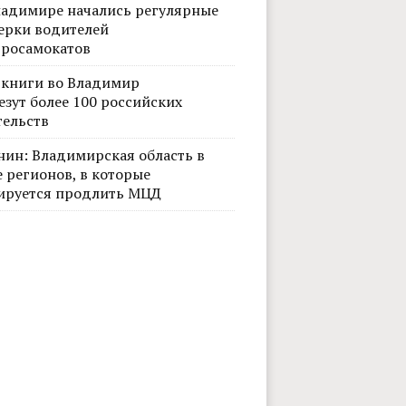
ладимире начались регулярные
ерки водителей
тросамокатов
 книги во Владимир
езут более 100 российских
тельств
нин: Владимирская область в
Фото
 регионов, в которые
ируется продлить МЦД