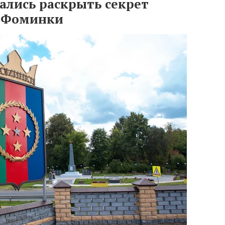
лись раскрыть секрет
а Фоминки