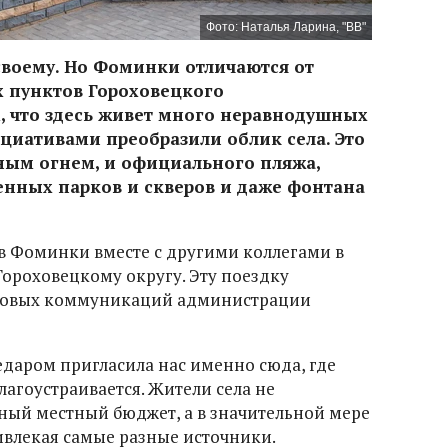
Фото: Наталья Ларина, "ВВ"
своему. Но Фоминки отличаются от
х пунктов Гороховецкого
, что здесь живет много неравнодушных
циативами преобразили облик села. Это
чным огнем, и официального пляжа,
енных парков и скверов и даже фонтана
в Фоминки вместе с другими коллегами в
Гороховецкому округу. Эту поездку
ссовых коммуникаций администрации
едаром пригласила нас именно сюда, где
лагоустраивается. Жители села не
ный местный бюджет, а в значительной мере
ивлекая самые разные источники.