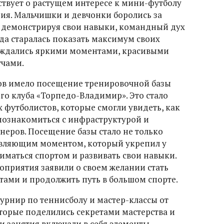
ствует о растущем интересе к мини-футболу
ия. Мальчишки и девчонки боролись за
, демонстрируя свои навыки, командный дух
нда старалась показать максимум своих
лаждались яркими моментами, красивыми
чами.
ов имело посещение тренировочной базы
о клуба «Торпедо-Владимир». Это стало
футболистов, которые смогли увидеть, как
познакомиться с инфраструктурой и
неров. Посещение базы стало не только
овляющим моментом, который укрепил у
иматься спортом и развивать свои навыки.
оприятия заявили о своем желании стать
ами и продолжить путь в большом спорте.
урнир по теннисболу и мастер-классы от
торые поделились секретами мастерства и
и занятия включали в себя элементы