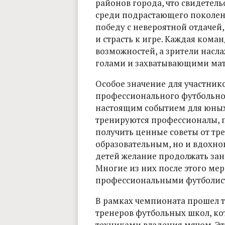
районов города, что свидетель
среди подрастающего поколен
победу с невероятной отдачей
и страсть к игре. Каждая кома
возможностей, а зрители нас
голами и захватывающими мат
Особое значение для участник
профессионального футбольног
настоящим событием для юных 
тренируются профессионалы, 
получить ценные советы от тре
образовательным, но и вдохн
детей желание продолжать зан
Многие из них после этого мер
профессиональными футболист
В рамках чемпионата прошел т
тренеров футбольных школ, ко
техниками владения мячом. Эт