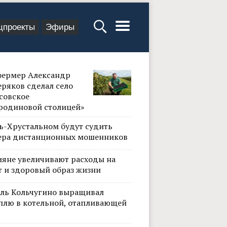
цпроекты
Эфиры
фермер Александр
ряков сделал село
совское
родиновой столицей»
сь-Хрустальном будут судить
ера дистанционных мошенников
ияне увеличивают расходы на
т и здоровый образ жизни
ль Кольчугино выращивал
плю в котельной, отапливающей