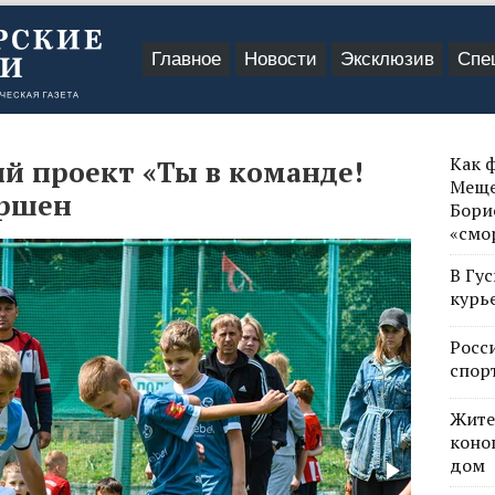
Главное
Новости
Эксклюзив
Спе
Как 
й проект «Ты в команде!
Меще
ершен
Бори
«смо
В Гу
курь
Росс
спор
Жите
коно
дом