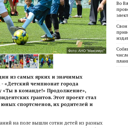
Во В
пров
элек
Свои
прив
изда
Собя
Фото: АНО "Максимус"
числе
план
дин из самых ярких и значимых
 - «Детский чемпионат города
 «Ты в команде!» Продолжение»,
дентских грантов. Этот проект стал
юных спортсменов, их родителей и
аний на поле вышли сотни детей из разных