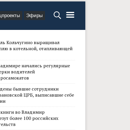
цпроекты
Эфиры
ль Кольчугино выращивал
плю в котельной, отапливающей
ладимире начались регулярные
ерки водителей
тросамокатов
дены бывшие сотрудники
вановской ЦРБ, выписавшие себе
ии
 книги во Владимир
езут более 100 российских
тельств