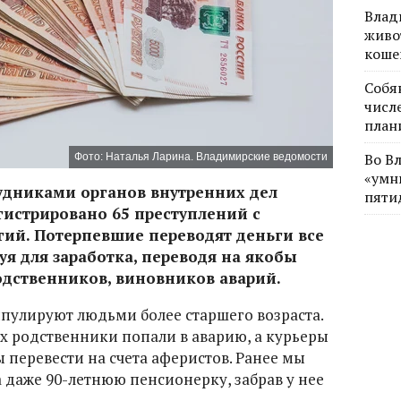
Влад
живо
коше
Собя
числе
план
Во В
Фото: Наталья Ларина. Владимирские ведомости
«умн
дниками органов внутренних дел
пяти
гистрировано 65 преступлений с
гий. Потерпевшие переводят деньги все
уя для заработка, переводя на якобы
родственников, виновников аварий.
пулируют людьми более старшего возраста.
их родственники попали в аварию, а курьеры
ы перевести на счета аферистов. Ранее мы
 даже 90-летнюю пенсионерку, забрав у нее