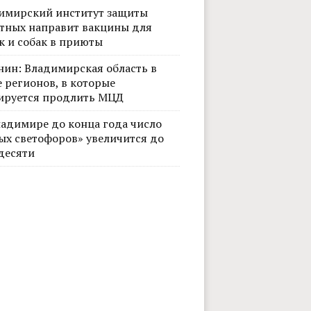
имирский институт защиты
тных направит вакцины для
к и собак в приюты
нин: Владимирская область в
 регионов, в которые
ируется продлить МЦД
ладимире до конца года число
ых светофоров» увеличится до
десяти