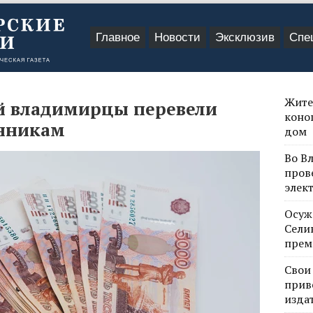
Главное
Новости
Эксклюзив
Спе
Жите
ей владимирцы перевели
коно
нникам
дом
Во В
пров
элек
Осуж
Сели
прем
Свои
прив
изда