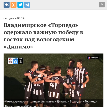
^
сегодня в 08:19
Владимирское «Торпедо»
одержало важную победу в
гостях над вологодским
«Динамо»
Фото: скриншоты трансляции матча «Динамо» Вологда - «Торпедо-
Владимир» в «VК видео»