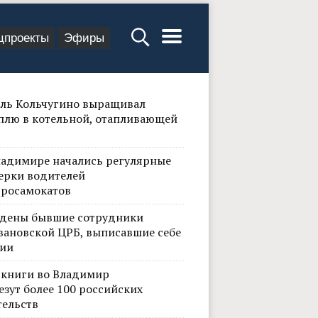
цпроекты
Эфиры
ль Кольчугино выращивал
плю в котельной, отапливающей
ладимире начались регулярные
ерки водителей
тросамокатов
дены бывшие сотрудники
вановской ЦРБ, выписавшие себе
ии
 книги во Владимир
езут более 100 российских
тельств