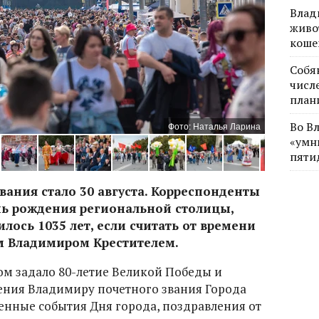
Влад
живо
коше
Собя
числе
план
Во В
Фото: Наталья Ларина
«умн
пяти
ания стало 30 августа. Корреспонденты
нь рождения региональной столицы,
лось 1035 лет, если считать от времени
м Владимиром Крестителем.
м задало 80-летие Великой Победы и
оения Владимиру почетного звания Города
енные события Дня города, поздравления от