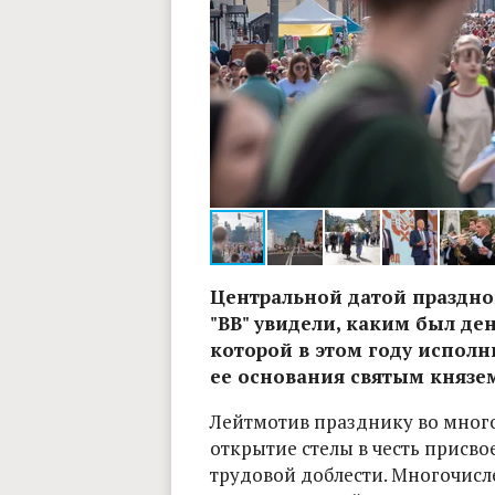
Фото: Наталья Ларина
Центральной датой празднов
"ВВ" увидели, каким был де
которой в этом году исполни
ее основания святым князе
Лейтмотив празднику во много
открытие стелы в честь присв
трудовой доблести. Многочисл