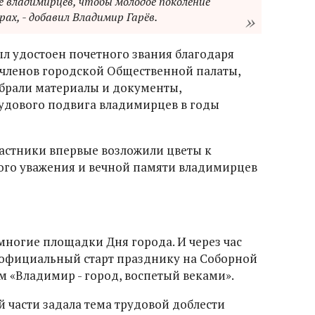
е владимирцев, чтобы молодое поколение
ах, - добавил Владимир Гарёв.
л удостоен почетного звания благодаря
членов городской Общественной палаты,
обрали материалы и документы,
удового подвига владимирцев в годы
астники впервые возложили цветы к
ого уважения и вечной памяти владимирцев
многие площадки Дня города. И через час
 официальный старт празднику на Соборной
 «Владимир - город, воспетый веками».
й части задала тема трудовой доблести