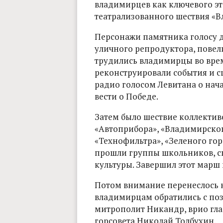
владимирцев как ключевого эта
театрализованного шествия «В
Персонажи памятника голосу ди
уличного репродуктора, повел
трудились владимирцы во время
реконструировали события и с
радио голосом Левитана о нач
вести о Победе.
Затем было шествие коллектив
«Автоприбора», «Владимирског
«Технофильтра», «Зеленого го
прошли группы школьников, с
культуры. Завершил этот марш 
Потом внимание перенеслось н
владимирцам обратились с по
митрополит Никандр, врио гла
горсовета Николай Толбухин.