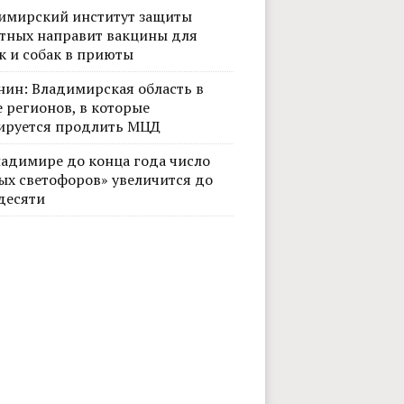
имирский институт защиты
тных направит вакцины для
к и собак в приюты
нин: Владимирская область в
 регионов, в которые
ируется продлить МЦД
ладимире до конца года число
Фото
ых светофоров» увеличится до
десяти