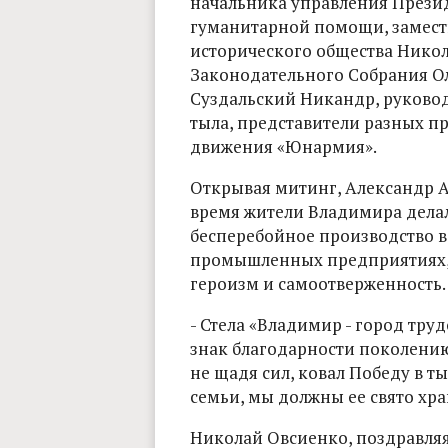
начальника управления Презид
гуманитарной помощи, замести
исторического общества Никол
Законодательного Собрания О
Суздальский Никандр, руковод
тыла, представители разных п
движения «Юнармия».
Открывая митинг, Александр А
время жители Владимира делал
бесперебойное производство 
промышленных предприятиях, 
героизм и самоотверженность
- Стела «Владимир - город тру
знак благодарности поколению г
не щадя сил, ковал Победу в ты
семьи, мы должны ее свято хран
Николай Овсиенко, поздравляя