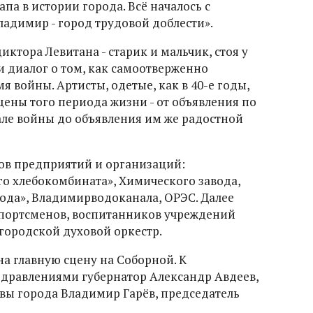
па в истории города. Всё началось с
ладимир - город трудовой доблести».
ктора Левитана - старик и мальчик, стоя у
и диалог о том, как самоотверженно
 войны. Артисты, одетые, как в 40-е годы,
цены того периода жизни - от объявления по
але войны до объявления им же радостной
ов предприятий и организаций:
о хлебокомбината», Химического завода,
рода», Владимирводоканала, ОРЭС. Далее
портсменов, воспитанников учреждений
городской духовой оркестр.
а главную сцену на Соборной. К
здравлениями губернатор Александр Авдеев,
вы города Владимир Гарёв, председатель