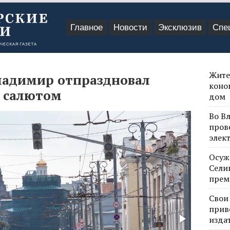
Главное
Новости
Эксклюзив
Спе
Жите
Владимир отпраздновал
коно
 салютом
дом
Во В
пров
элек
Осуж
Сели
прем
Свои
прив
изда