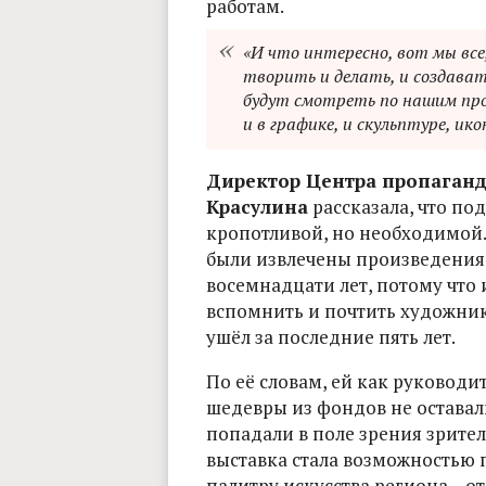
работам.
«И что интересно, вот мы все
творить и делать, и создавать
будут смотреть по нашим про
и в графике, и скульптуре, ико
Директор Центра пропаганд
Красулина
рассказала, что по
кропотливой, но необходимой.
были извлечены произведения,
восемнадцати лет, потому что
вспомнить и почтить художник
ушёл за последние пять лет.
По её словам, ей как руковод
шедевры из фондов не оставали
попадали в поле зрения зрител
выставка стала возможностью
палитру искусства региона – о