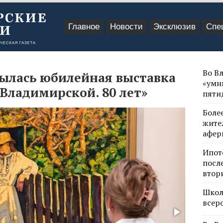
Главное
Новости
Эксклюзив
Спе
Во В
ылась юбилейная выставка
«умн
Владимирской. 80 лет»
пяти
Боле
жите
афер
Ипот
посл
втор
Школ
всер