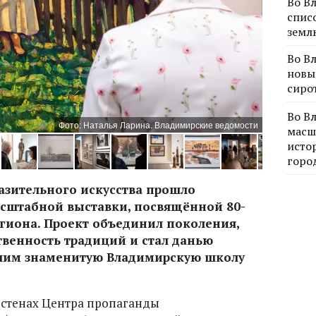
Во В
спис
земл
Во В
новы
сиро
Во В
Фото: Наталья Ларина. Владимирские ведомости
масш
исто
горо
азительного искусства прошло
сштабной выставки, посвящённой 80-
гиона. Проект объединил поколения,
венность традиций и стал данью
вшим знаменитую Владимирскую школу
 стенах Центра пропаганды