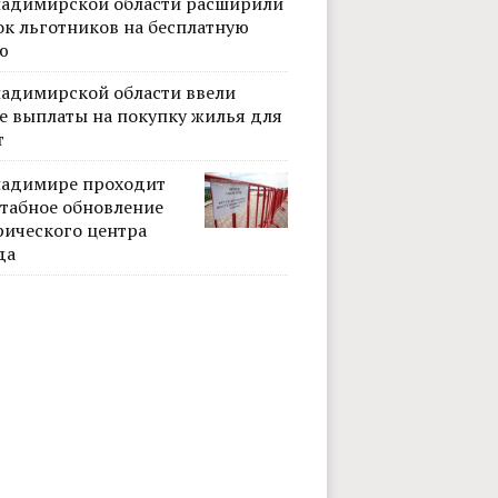
ладимирской области расширили
ок льготников на бесплатную
ю
ладимирской области ввели
е выплаты на покупку жилья для
т
ладимире проходит
Фото: Наталья Ларина. Владим
табное обновление
рического центра
да