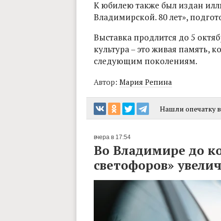
К юбилею также был издан ил
Владимирской. 80 лет», подго
Выставка продлится до 5 октяб
культура – это живая память, к
следующим поколениям.
Автор:
Мария Репина
Нашли опечатку в 
вчера в 17:54
Во Владимире до к
светофоров» увелич