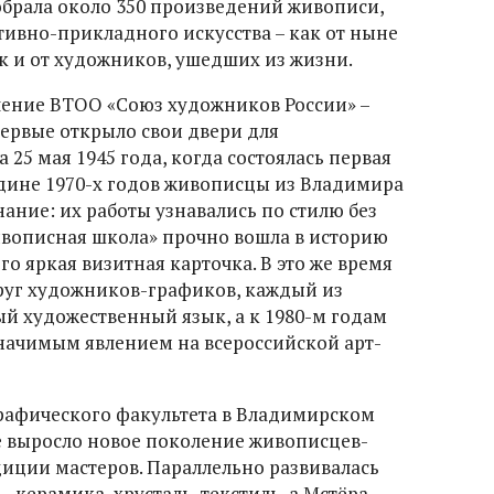
обрала около 350 произведений живописи,
тивно-прикладного искусства – как от ныне
к и от художников, ушедших из жизни.
ление ВТОО «Союз художников России» –
ервые открыло свои двери для
25 мая 1945 года, когда состоялась первая
редине 1970-х годов живописцы из Владимира
ание: их работы узнавались по стилю без
ивописная школа» прочно вошла в историю
го яркая визитная карточка. В это же время
уг художников-графиков, каждый из
й художественный язык, а к 1980-м годам
начимым явлением на всероссийской арт-
рафического факультета в Владимирском
е выросло новое поколение живописцев-
иции мастеров. Параллельно развивалась
 керамика, хрусталь, текстиль, а Мстёра