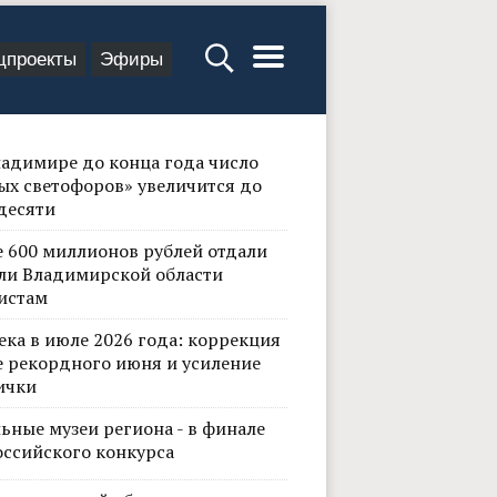
цпроекты
Эфиры
ладимире до конца года число
ых светофоров» увеличится до
десяти
е 600 миллионов рублей отдали
ли Владимирской области
истам
ека в июле 2026 года: коррекция
е рекордного июня и усиление
ички
ьные музеи региона - в финале
оссийского конкурса