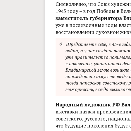
Символично, что Союз художни
1945 году – в год Победы в Ве
заместитель губернатора В
уже в послевоенные годы власт
восстановлении духовной жиз
«Представьте себе, в 45-е го
война, а у нас создана важна
уже правительство понимало,
к поколению, учить наших дете
Владимирской земле возникло 
впоследствии искусствоведы 
тогда наперекор советскому р
мажорность, всегда вызывающ
Народный художник РФ Вал
выставки назвал произведения
советского, русского, национал
что будущие поколения будут 