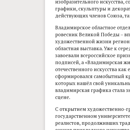
изобразительного искусства, с
графики, скульптуры и декора
действующих членов Союза, та
Владимирское областное отде
ровесник Великой Победы – вп
художественной жизни региона 
областная выставка. Уже к се
завоевали всероссийское призн
подписей, а «Владимирская ж
отечественного искусства как е
сформировался самобытный кр
которых нашёл свой уникальны
владимирская графика стала з
сцене.
С открытием художественно-г
государственном университет
реалистов, продолживших трад
секция прикладного искусства –