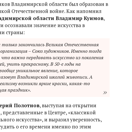
ков Владимирской области был образован в
ликой Отечественной войне. Как напомнил
ладимирской области Владимир Куимов
,
и осознавали значение искусства в
ни страны:
ды только закончилась Великая Отечественная
я организация – Союз художников. Именно тогда
 что важно передавать искусство из поколения
й, учить прекрасному. В 50-е годы на
вообще уникальное явление, которое
назовут Владимирской школой живописи. А
еализму возникли яркие краски, какая-то
ая праздник».
ерий Полотнов
, выступая на открытии
, представленные в Центре, «классикой
ьного искусства», и выразил уверенность,
судить о его времени именно по этим