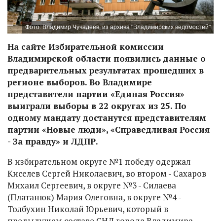
Фото: Владимир Чучадеев, из архива "Владимирских ведомостей"
На сайте Избирательной комиссии
Владимирской области появились данные о
предварительных результатах прошедших в
регионе выборов. Во Владимире
представители партии «Единая Россия»
выиграли выборы в 22 округах из 25. По
одному мандату достанутся представителям
партии «Новые люди», «Справедливая Россия
- За правду» и ЛДПР.
В избирательном округе №1 победу одержал
Киселев Сергей Николаевич, во втором - Сахаров
Михаил Сергеевич, в округе №3 - Силаева
(Платанюк) Мария Олеговна, в округе №4 -
Толбухин Николай Юрьевич, который в
предыдущем составе СНД города Владимира