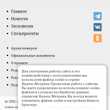
Главное
Новости
Эксклюзив
Спецпроекты
Архив номеров
Официальные документы
О проекте
Редакция
Для улучшения работы сайта и его
взаимодействия с пользователями мы
Реклама
используем файлы cookie и сервис
Яндекс.Метрика. Продолжая работу с сайтом,
Подписка
Вы даете разрешение на использование cookie-
файлов и согласие на обработку данных
сервисом Яндекс.Метрика. Вы всегда можете
отключить файлы cookie в настройках Вашего
© 2002-2026, Все права защищены.
Копирование и использование
браузера.
полных материалов запрещено, частичное цитирование возможно только