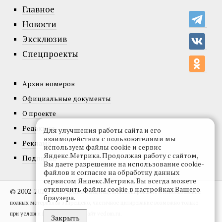
Главное
Новости
Эксклюзив
Спецпроекты
Архив номеров
Официальные документы
О проекте
Редакция
Для улучшения работы сайта и его
взаимодействия с пользователями мы
Реклама
используем файлы cookie и сервис
Яндекс.Метрика. Продолжая работу с сайтом,
Подписка
Вы даете разрешение на использование cookie-
файлов и согласие на обработку данных
сервисом Яндекс.Метрика. Вы всегда можете
отключить файлы cookie в настройках Вашего
© 2002-2026, Все права защищены.
Копирование и использование
браузера.
полных материалов запрещено, частичное цитирование возможно только
при условии гиперссылки на сайт vedom.ru.
Закрыть