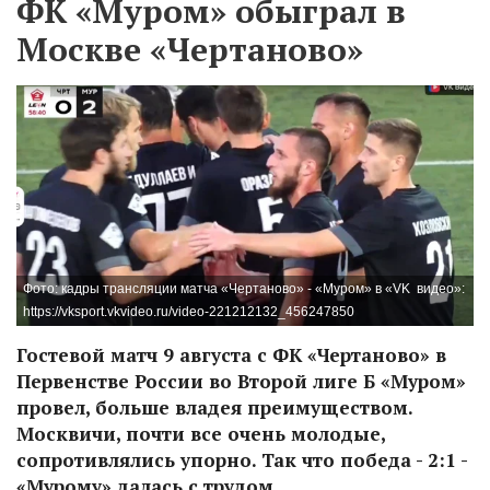
ФК «Муром» обыграл в
Москве «Чертаново»
Фото: кадры трансляции матча «Чертаново» - «Муром» в «VK видео»:
https://vksport.vkvideo.ru/video-221212132_456247850
Гостевой матч 9 августа с ФК «Чертаново» в
Первенстве России во Второй лиге Б «Муром»
провел, больше владея преимуществом.
Москвичи, почти все очень молодые,
сопротивлялись упорно. Так что победа - 2:1 -
«Мурому» далась с трудом.