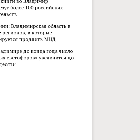
 книги во Владимир
езут более 100 российских
тельств
нин: Владимирская область в
 регионов, в которые
ируется продлить МЦД
ладимире до конца года число
ых светофоров» увеличится до
десяти