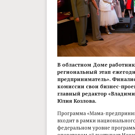
В областном Доме работник
региональный этап ежегод
предприниматель». Финалис
комиссии свои бизнес-проек
главный редактор «Владими
Юлия Козлова.
Программа «Мама-предпринима
входит в рамки национального
федеральном уровне программ
оператором её выступает Наци