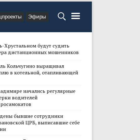
цпроекты
Эфиры
сь-Хрустальном будут судить
ера дистанционных мошенников
ль Кольчугино выращивал
плю в котельной, отапливающей
ладимире начались регулярные
ерки водителей
тросамокатов
дены бывшие сотрудники
вановской ЦРБ, выписавшие себе
ии