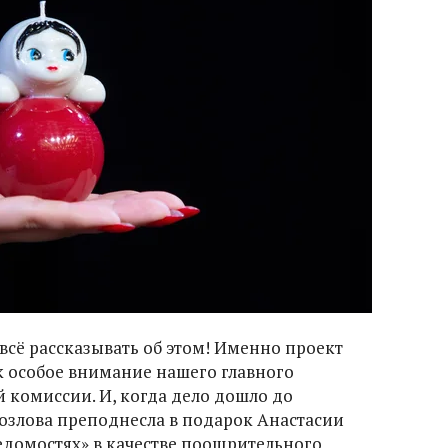
 всё рассказывать об этом! Именно проект
 особое внимание нашего главного
й комиссии. И, когда дело дошло до
Козлова преподнесла в подарок Анастасии
домостях» в качестве поощрительного