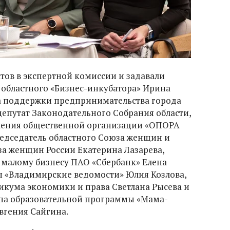
ов в экспертной комиссии и задавали
областного «Бизнес-инкубатора» Ирина
ра поддержки предпринимательства города
епутат Законодательного Собрания области,
еления общественной организации «ОПОРА
редседатель областного Союза женщин и
а женщин России Екатерина Лазарева,
 малому бизнесу ПАО «Сбербанк» Елена
ты «Владимирские ведомости» Юлия Козлова,
кума экономики и права Светлана Рысева и
апа образовательной программы «Мама-
вгения Сайгина.