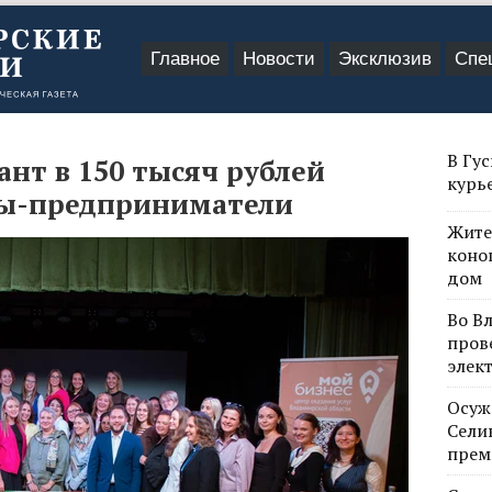
Главное
Новости
Эксклюзив
Спе
В Гу
ант в 150 тысяч рублей
курь
мы-предприниматели
Жите
коно
дом
Во В
пров
элек
Осуж
Сели
прем