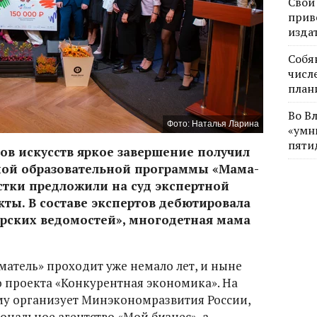
Свои
прив
изда
Собя
числе
план
Во В
Фото: Наталья Ларина
«умн
пяти
ов искусств яркое завершение получил
ной образовательной программы «Мама-
тки предложили на суд экспертной
ты. В составе экспертов дебютировала
рских ведомостей», многодетная мама
тель» проходит уже немало лет, и ныне
 проекта «Конкурентная экономика». На
у организует Минэкономразвития России,
ональное агентство «Мой бизнес», а