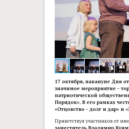
кова. Владимирские ведомости.
17 октября, накануне Дня о
значимое мероприятие – то
патриотической обществен
Порядок». В его рамках чес
«Отцовство – долг и дар» и
Приветствуя участников от им
заместитель Владимир Куим