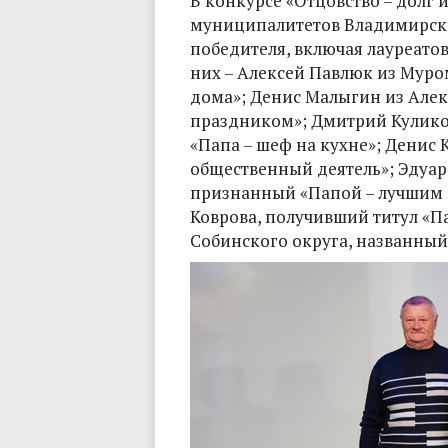
В конкурсе «Отцовство – долг и
муниципалитетов Владимирско
победителя, включая лауреато
них – Алексей Павлюк из Муро
дома»; Денис Малыгин из Алек
праздником»; Дмитрий Куликов
«Папа – шеф на кухне»; Денис 
общественный деятель»; Эдуар
признанный «Папой – лучшим в
Коврова, получивший титул «Па
Собинского округа, названный