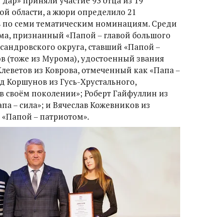
 дар» приняли участие 93 отца из 19
й области, а жюри определило 21
в по семи тематическим номинациям. Среди
ма, признанный «Папой – главой большого
сандровского округа, ставший «Папой –
 (тоже из Мурома), удостоенный звания
Клеветов из Коврова, отмеченный как «Папа –
д Коршунов из Гусь-Хрустального,
 своём поколении»; Роберт Гайфуллин из
па – сила»; и Вячеслав Кожевников из
 «Папой – патриотом».