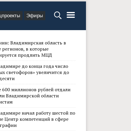
цпроекты
Эфиры
нин: Владимирская область в
 регионов, в которые
ируется продлить МЦД
ладимире до конца года число
ых светофоров» увеличится до
десяти
е 600 миллионов рублей отдали
ли Владимирской области
истам
ладимире начал работу шестой по
не Центр компетенций в сфере
графии