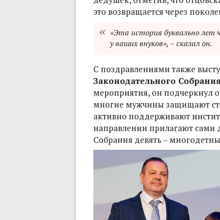
это возвращается через поколе
«Эта история буквально лет ч
у ваших внуков», – сказал он.
С поздравлениями также выст
Законодательного Собрани
мероприятия, он подчеркнул ос
многие мужчины защищают стра
активно поддерживают институ
направлении прилагают сами д
Собрания девять – многодетн