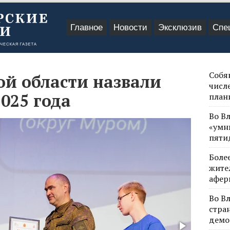
Главное
Новости
Эксклюзив
Спе
Собя
й области назвали
числе
025 года
план
Во В
«умн
пяти
Боле
жите
афер
Во В
стра
демо