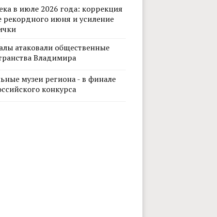
ека в июле 2026 года: коррекция
е рекордного июня и усиление
ички
алы атаковали общественные
транства Владимира
ьные музеи региона - в финале
оссийского конкурса
Фото: Кристина Ситникова. Владим