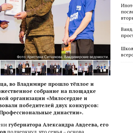
Ипот
посл
втор
Ванд
прос
Школ
всер
Фото: Кристина Ситникова. Владимирские ведомости.
тца, во Владимире прошло тёплое и
ржественное собрание на площадке
ной организации «Милосердие и
твовали победителей двух конкурсов:
 «Профессиональные династии».
ени
губернатора Александра Авдеева, его
ов
подчеркнул, что семья – основа