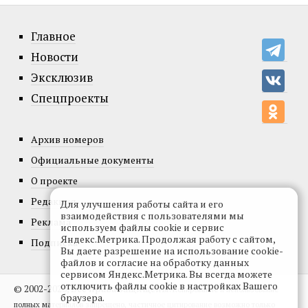
Главное
Новости
Эксклюзив
Спецпроекты
Архив номеров
Официальные документы
О проекте
Редакция
Для улучшения работы сайта и его
взаимодействия с пользователями мы
Реклама
используем файлы cookie и сервис
Яндекс.Метрика. Продолжая работу с сайтом,
Подписка
Вы даете разрешение на использование cookie-
файлов и согласие на обработку данных
сервисом Яндекс.Метрика. Вы всегда можете
отключить файлы cookie в настройках Вашего
© 2002-2026, Все права защищены.
Копирование и использование
браузера.
полных материалов запрещено, частичное цитирование возможно только