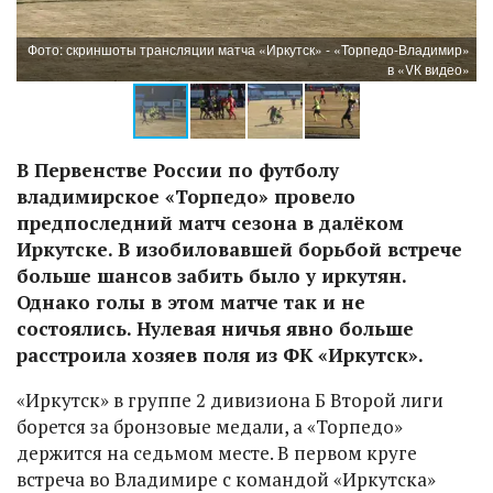
р»
Фото: скриншоты трансляции матча «Иркутск» - «Торпедо-Владимир»
о»
в «VК видео»
В Первенстве России по футболу
владимирское «Торпедо» провело
предпоследний матч сезона в далёком
Иркутске. В изобиловавшей борьбой встрече
больше шансов забить было у иркутян.
Однако голы в этом матче так и не
состоялись. Нулевая ничья явно больше
расстроила хозяев поля из ФК «Иркутск».
«Иркутск» в группе 2 дивизиона Б Второй лиги
борется за бронзовые медали, а «Торпедо»
держится на седьмом месте. В первом круге
встреча во Владимире с командой «Иркутска»