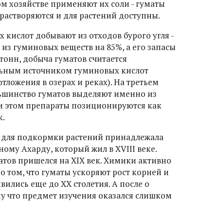
ом хозяйстве применяют их соли - гуматы
 растворяются и для растений доступны.
кислот добывают из отходов бурого угля -
 из гуминовых веществ на 85%, а его запасы
тонн, добыча гуматов считается
льным источником гуминовых кислот
тложения в озерах и реках). На третьем
ольшинство гуматов выделяют именно из
и этом препараты позиционируются как
к.
а для подкормки растений принадлежала
ому Ахарду, который жил в XVIII веке.
тов пришелся на XIX век. Химики активно
 о том, что гуматы ускоряют рост корней и
вились еще до XX столетия. А после о
му что предмет изучения оказался слишком