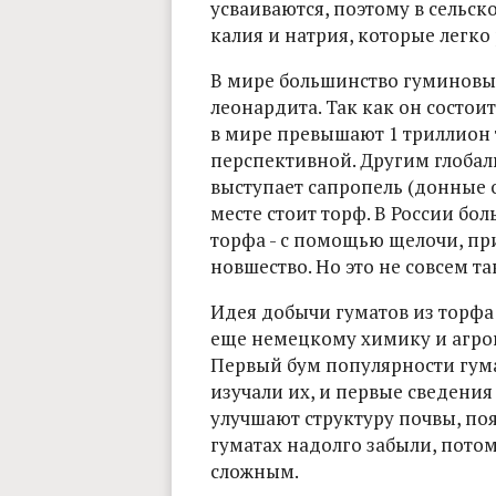
усваиваются, поэтому в сельск
калия и натрия, которые легко
В мире большинство гуминовых 
леонардита. Так как он состоит
в мире превышают 1 триллион 
перспективной. Другим глоба
выступает сапропель (донные о
месте стоит торф. В России б
торфа - с помощью щелочи, пр
новшество. Но это не совсем та
Идея добычи гуматов из торф
еще немецкому химику и агрон
Первый бум популярности гума
изучали их, и первые сведения
улучшают структуру почвы, поя
гуматах надолго забыли, пото
сложным.