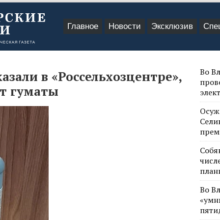
Главное
Новости
Эксклюзив
Спе
Во В
зали в «Россельхозцентре»,
пров
т гуматы
элек
Осуж
Сели
прем
Собя
числе
план
Во В
«умн
пяти