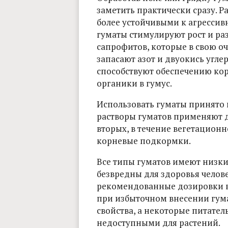
заметить практически сразу. Р
более устойчивыми к агресси
гуматы стимулируют рост и ра
сапрофитов, которые в свою о
запасают азот и двуокись угле
способствуют обеспечению ко
органики в гумус.
Использовать гуматы принято 
растворы гуматов применяют д
вторых, в течение вегетацион
корневые подкормки.
Все типы гуматов имеют низки
безвредны для здоровья челов
рекомендованные дозировки все
при избыточном внесении гум
свойства, а некоторые питател
недоступными для растений.