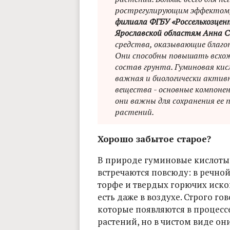
рострегулирующим эффектом,
филиала ФГБУ «Россельхозцен
Ярославской областям Анна С
средства, оказывающие благо
Они способны повышать всхож
состав грунта. Гуминовая ки
важная и биологически активн
вещества - основные компоне
они важны для сохранения ее 
растений.
Хорошо забытое старое?
В природе гуминовые кислоты 
встречаются повсюду: в речной 
торфе и твердых горючих иско
есть даже в воздухе. Строго го
которые появляются в процес
растений, но в чистом виде о