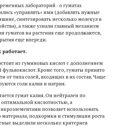
временных лабораторий - о гуматах
чились «управлять» ими (добавлять нужные
ишние, синтезировать несколько молекул в
йства), а также узнали главный механизм
ия гуматов на растения еще продолжаются,
крытия еще впереди.
к работает.
стоит из гуминовых кислот с дополнением
й фульвокислот. Кроме того, гуматы принято
и от типа солей, входящих в их состав. Чаще
зуются соли калия и натрия.
ется гумат калия. Он нейтрален по
 оптимальной кислотностью, а
икроэлементами позволяет использовать
о материала, подкормки и стимуляции роста
ченые выделили несколько критериев