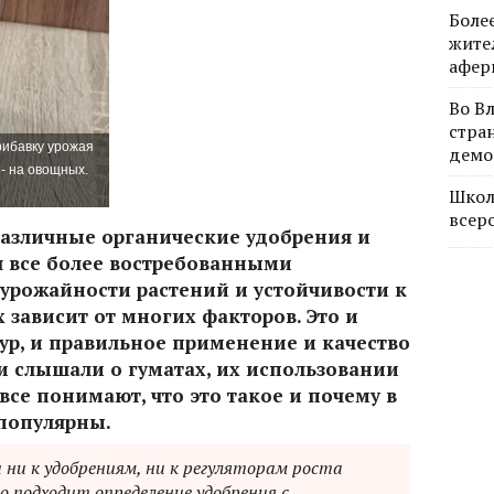
Боле
жите
афер
Во В
стра
рибавку урожая
демо
 - на овощных.
Школ
всер
различные органические удобрения и
я все более востребованными
урожайности растений и устойчивости к
 зависит от многих факторов. Это и
ур, и правильное применение и качество
и слышали о гуматах, их использовании
 все понимают, что это такое и почему в
 популярны.
 ни к удобрениям, ни к регуляторам роста
го подходит определение удобрения с