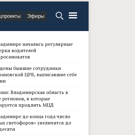
цпроекты
Эфиры
ладимире начались регулярные
ерки водителей
тросамокатов
дены бывшие сотрудники
вановской ЦРБ, выписавшие себе
ии
нин: Владимирская область в
 регионов, в которые
ируется продлить МЦД
ладимире до конца года число
ых светофоров» увеличится до
десяти