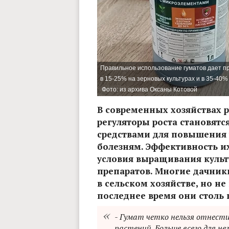
Правильное использование гуматов дает п
в 15-25% на зерновых культурах и в 35-40%
Фото: из архива Оксаны Котовой
В современных хозяйствах 
регуляторы роста становятс
средствами для повышения 
болезням. Эффективность их
условия выращивания культ
препаратов. Многие дачник
в сельском хозяйстве, но не
последнее время они столь
- Гумат четко нельзя отнести
растений. Больше всего для не