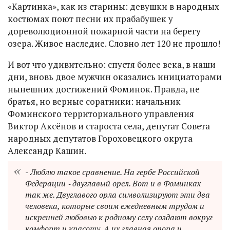
«Картинка», как из старины: девушки в народных
костюмах поют песни их прабабушек у
дореволюционной пожарной части на берегу
озера. Живое наследие. Словно лет 120 не прошло!
И вот что удивительно: спустя более века, в наши
дни, вновь двое мужчин оказались инициаторами
нынешних достижений Фоминок. Правда, не
братья, но верные соратники: начальник
Фоминского территориального управления
Виктор Аксёнов и староста села, депутат Совета
народных депутатов Гороховецкого округа
Александр Кашин.
- Люблю такое сравнение. На гербе Российской
Федерации ‑ двуглавый орел. Вот и в Фоминках
так же. Двуглавого орла символизируют эти два
человека, которые своим ежедневным трудом и
искренней любовью к родному селу создают вокруг
комфорт и красоту. А их главная опора и