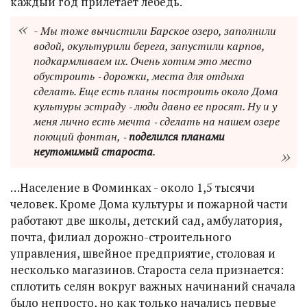
каждый год прилетает лебедь.
- Мы тоже вычистили Барское озеро, заполнили
водой, окультурили берега, запустили карпов,
подкармливаем их. Очень хотим это место
обустроить ‑ дорожки, места для отдыха
сделать. Еще есть планы построить около Дома
культуры эстраду ‑ люди давно ее просят. Ну и у
меня лично есть мечта ‑ сделать на нашем озере
поющий фонтан, ‑
поделился планами
неутомимый староста
.
…Население в Фоминках - около 1,5 тысячи
человек. Кроме Дома культуры и пожарной части
работают две школы, детский сад, амбулатория,
почта, филиал дорожно-строительного
управления, швейное предприятие, столовая и
несколько магазинов. Староста села признается:
сплотить селян вокруг важных начинаний сначала
было непросто, но как только начались первые