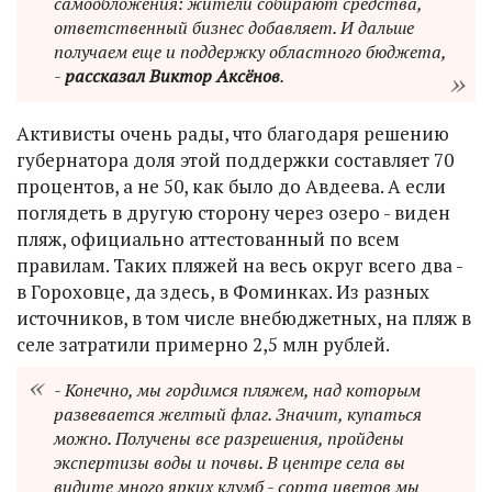
самообложения: жители собирают средства,
ответственный бизнес добавляет. И дальше
получаем еще и поддержку областного бюджета,
-
рассказал Виктор Аксёнов
.
Активисты очень рады, что благодаря решению
губернатора доля этой поддержки составляет 70
процентов, а не 50, как было до Авдеева. А если
поглядеть в другую сторону через озеро - виден
пляж, официально аттестованный по всем
правилам. Таких пляжей на весь округ всего два -
в Гороховце, да здесь, в Фоминках. Из разных
источников, в том числе внебюджетных, на пляж в
селе затратили примерно 2,5 млн рублей.
- Конечно, мы гордимся пляжем, над которым
развевается желтый флаг. Значит, купаться
можно. Получены все разрешения, пройдены
экспертизы воды и почвы. В центре села вы
видите много ярких клумб - сорта цветов мы