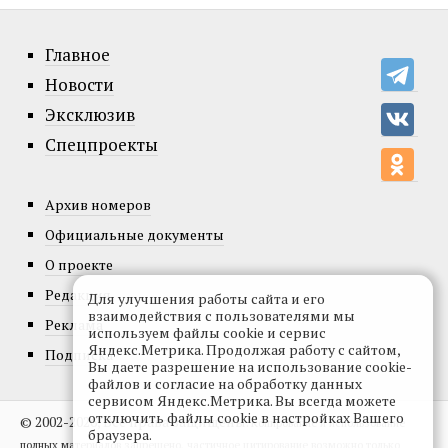
Главное
Новости
Эксклюзив
Спецпроекты
Архив номеров
Официальные документы
О проекте
Редакция
Для улучшения работы сайта и его
взаимодействия с пользователями мы
Реклама
используем файлы cookie и сервис
Яндекс.Метрика. Продолжая работу с сайтом,
Подписка
Вы даете разрешение на использование cookie-
файлов и согласие на обработку данных
сервисом Яндекс.Метрика. Вы всегда можете
отключить файлы cookie в настройках Вашего
© 2002-2026, Все права защищены.
Копирование и использование
браузера.
полных материалов запрещено, частичное цитирование возможно только