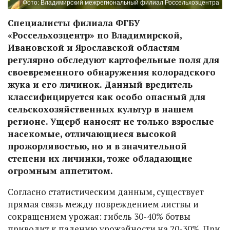
Фото: Владимирский межрегиональный филиал Россельхозцентра
Специалисты филиала ФГБУ
«Россельхозцентр» по Владимирской,
Ивановской и Ярославской областям
регулярно обследуют картофельные поля для
своевременного обнаружения колорадского
жука и его личинок. Данный вредитель
классифицируется как особо опасный для
сельскохозяйственных культур в нашем
регионе. Ущерб наносят не только взрослые
насекомые, отличающиеся высокой
прожорливостью, но и в значительной
степени их личинки, тоже обладающие
огромным аппетитом.
Согласно статистическим данным, существует
прямая связь между повреждением листвы и
сокращением урожая: гибель 30-40% ботвы
приводит к падению урожайности на 20-30%. При