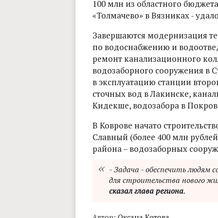
100 млн из областного бюджет
«Толмачево» в Вязниках - удал
Завершаются модернизация те
по водоснабжению и водоотвед
ремонт канализационного кол
водозаборного сооружения в Су
в эксплуатацию станции второ
сточных вод в Лакинске, кана
Кидекше, водозабора в Покров
В Коврове начато строительст
Славный (более 400 млн рублей 
района – водозаборных соору
- Задача - обеспечить людям 
для строительства нового жил
сказал глава региона
.
Автор:
Оксана Котова