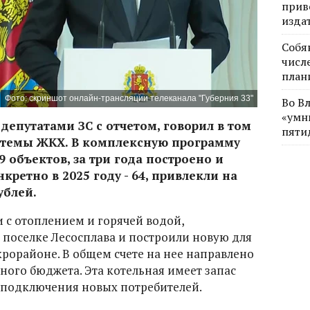
прив
изда
Собя
числе
план
Фото: скриншот онлайн-трансляции телеканала "Губерния 33"
Во В
«умн
депутатами ЗС с отчетом, говорил в том
пяти
стемы ЖКХ. В комплексную программу
9 объектов, за три года построено и
кретно в 2025 году - 64, привлекли на
ублей.
и с отоплением и горячей водой,
поселке Лесосплава и построили новую для
крорайоне. В общем счете на нее направлено
тного бюджета. Эта котельная имеет запас
 подключения новых потребителей.