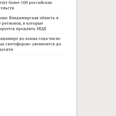
езут более 100 российских
тельств
нин: Владимирская область в
 регионов, в которые
ируется продлить МЦД
ладимире до конца года число
ых светофоров» увеличится до
десяти