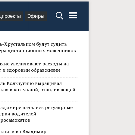
цпроекты
Эфиры
сь-Хрустальном будут судить
ера дистанционных мошенников
ияне увеличивают расходы на
т и здоровый образ жизни
ль Кольчугино выращивал
плю в котельной, отапливающей
ладимире начались регулярные
ерки водителей
тросамокатов
 книги во Владимир