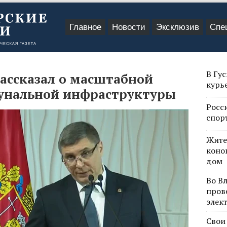
Главное
Новости
Эксклюзив
Спе
В Гу
ассказал о масштабной
курь
унальной инфраструктуры
Росс
спор
Жите
коно
дом
Во В
пров
элек
Свои