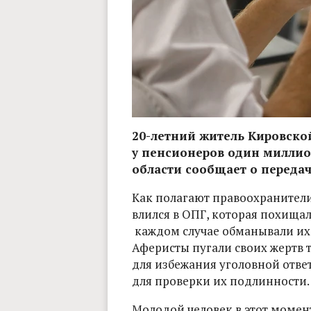
20-летний житель Кировской
у пенсионеров один миллио
области сообщает о передаче
Как полагают правоохранители
влился в ОПГ, которая похищал
каждом случае обманывали их
Аферисты пугали своих жертв т
для избежания уголовной отве
для проверки их подлинности.
Молодой человек в этот момент