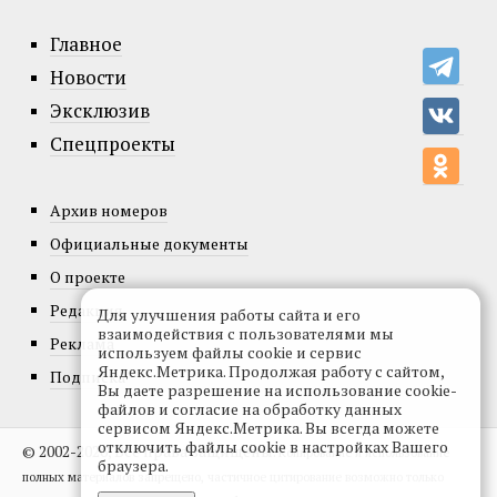
Главное
Новости
Эксклюзив
Спецпроекты
Архив номеров
Официальные документы
О проекте
Редакция
Для улучшения работы сайта и его
взаимодействия с пользователями мы
Реклама
используем файлы cookie и сервис
Яндекс.Метрика. Продолжая работу с сайтом,
Подписка
Вы даете разрешение на использование cookie-
файлов и согласие на обработку данных
сервисом Яндекс.Метрика. Вы всегда можете
отключить файлы cookie в настройках Вашего
© 2002-2026, Все права защищены.
Копирование и использование
браузера.
полных материалов запрещено, частичное цитирование возможно только