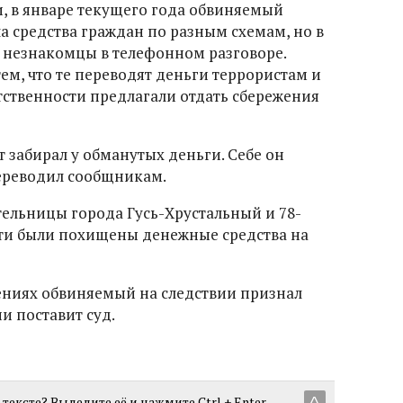
, в январе текущего года обвиняемый
а средства граждан по разным схемам, но в
 незнакомцы в телефонном разговоре.
ем, что те переводят деньги террористам и
тственности предлагали отдать сбережения
 забирал у обманутых деньги. Себе он
переводил сообщникам.
тельницы города Гусь-Хрустальный и 78-
тти были похищены денежные средства на
ениях обвиняемый на следствии признал
ии поставит суд.
тексте? Выделите её и нажмите Ctrl + Enter.
^