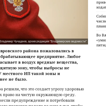
прив
изда
Собя
числе
план
Во В
«умн
Владимир Чучадеев, архив редакции "Владимирские ведомости"
пяти
вровского района пожаловались в
обрабатывающее предприятие. Любое
асывает в воздух вредные вещества,
щитную зону, чтобы выбросы не
У местного ИП такой зоны и
нее не было.
 решили, что это создает угрозу здоровью
х право на чистую окружающую среду.
если предупреждение и потребовали
сле проверки подали на него в суд, чтобы