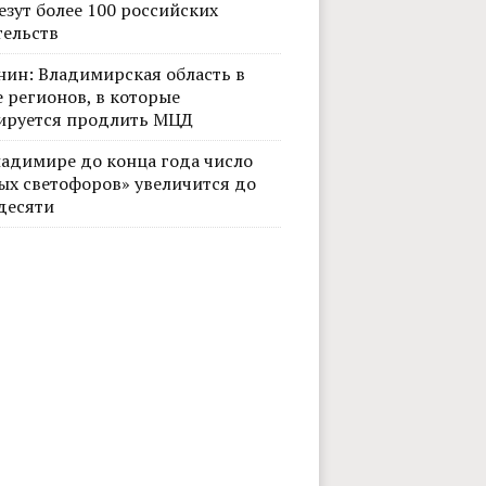
езут более 100 российских
тельств
нин: Владимирская область в
 регионов, в которые
ируется продлить МЦД
ладимире до конца года число
ых светофоров» увеличится до
десяти