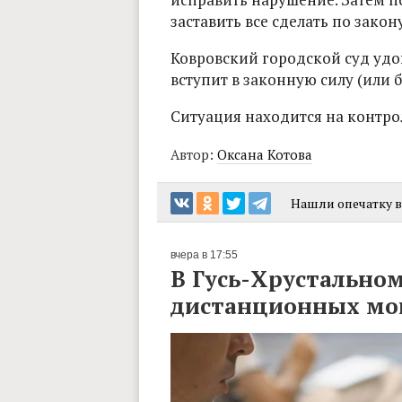
заставить все сделать по закону
Ковровский городской суд удо
вступит в законную силу (или 
Ситуация находится на контро
Автор:
Оксана Котова
Нашли опечатку в 
вчера в 17:55
В Гусь-Хрустальном
дистанционных м