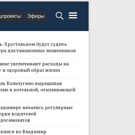
цпроекты
Эфиры
сь-Хрустальном будут судить
ера дистанционных мошенников
ияне увеличивают расходы на
т и здоровый образ жизни
ль Кольчугино выращивал
плю в котельной, отапливающей
ладимире начались регулярные
ерки водителей
тросамокатов
 книги во Владимир