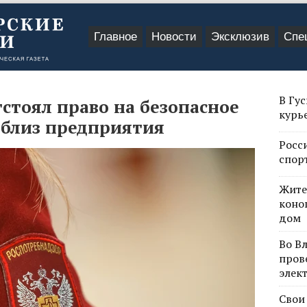
Главное
Новости
Эксклюзив
Спе
В Гу
стоял право на безопасное
курь
близ предприятия
Росс
спор
Жите
коно
дом
Во В
пров
элек
Свои