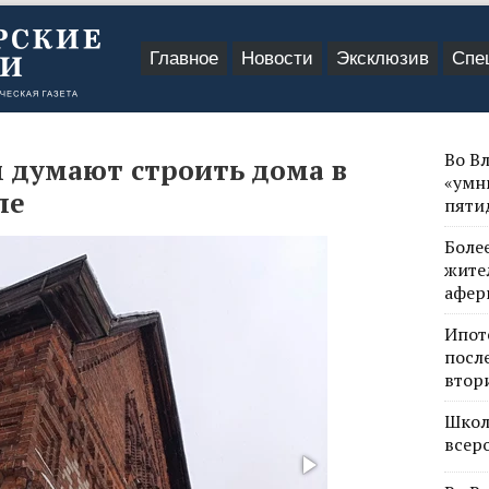
Главное
Новости
Эксклюзив
Спе
Во В
м думают строить дома в
«умн
ле
пяти
Боле
жите
афер
Ипот
посл
втор
Школ
всер