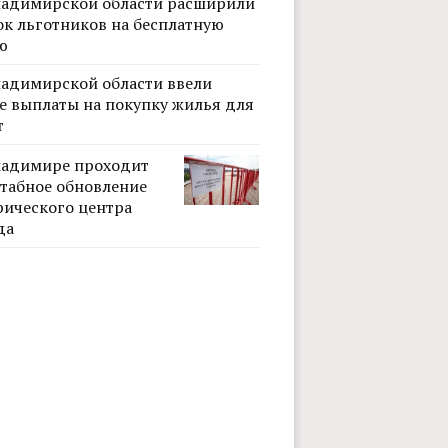
ладимирской области расширили
ок льготников на бесплатную
ю
ладимирской области ввели
е выплаты на покупку жилья для
т
ладимире проходит
Фото: Оксана Котова
табное обновление
рического центра
да