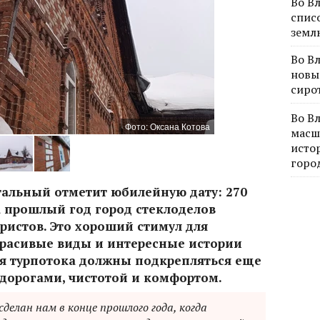
Во В
спис
земл
Во В
новы
сиро
Во В
Фото: Оксана Котова
масш
исто
горо
стальный отметит юбилейную дату: 270
а прошлый год город стеклоделов
уристов. Это хороший стимул для
 красивые виды и интересные истории
я турпотока должны подкрепляться еще
дорогами, чистотой и комфортом.
делан нам в конце прошлого года, когда