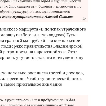
дерации включило наш город в туристический
сии». Это открывает большие перспективы по
фраструктуры, и всего муниципального
т глава муниципалитета Алексей Соколов
.
ического маршрута «В поисках утраченного
 маршрута «Легенды стеклодува») Гусь-
ил грант в 3 млн рублей - на комплексное
и поддержке правительства Владимирской
 ретро-поезд на паровозной тяге. Этот
рность у туристов, так что в текущем году
 это не только рост числа гостей и доходов,
ь для региона. Чтобы туристический поток
ть самое пристальное внимание
сь-Хрустального. В нем предусмотрены два
тв и площадки для многоквартирных домов.