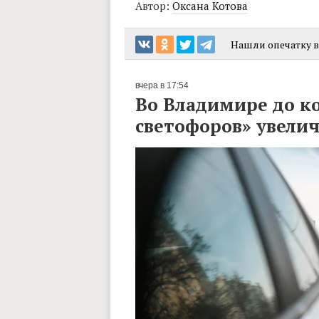
Автор:
Оксана Котова
Нашли опечатку в 
вчера в 17:54
Во Владимире до к
светофоров» увелич