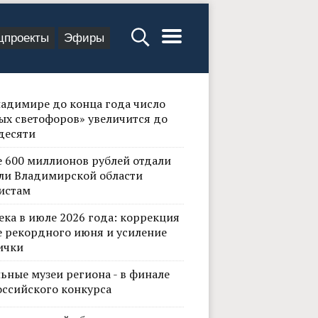
цпроекты
Эфиры
ладимире до конца года число
ых светофоров» увеличится до
десяти
е 600 миллионов рублей отдали
ли Владимирской области
истам
ека в июле 2026 года: коррекция
е рекордного июня и усиление
ички
ьные музеи региона - в финале
оссийского конкурса