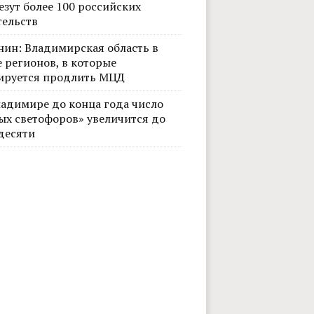
езут более 100 российских
тельств
нин: Владимирская область в
 регионов, в которые
ируется продлить МЦД
ладимире до конца года число
ых светофоров» увеличится до
десяти