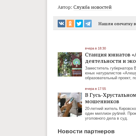
Автор:
Служба новостей
Нашли опечатку в 
вчера в 18:30
Станция юннатов «
деятельности и эк
Заместитель губернатора 
юных натуралистов «Алешу
образовательный проект, п
вчера в 17:55
В Гусь-Хрустально
мошенников
20-летний житель Кировско
один миллион рублей. Про
уголовного дела в суд.
Новости партнеров