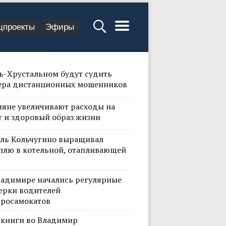
цпроекты
Эфиры
сь-Хрустальном будут судить
ера дистанционных мошенников
ияне увеличивают расходы на
т и здоровый образ жизни
ль Кольчугино выращивал
плю в котельной, отапливающей
ладимире начались регулярные
ерки водителей
тросамокатов
 книги во Владимир