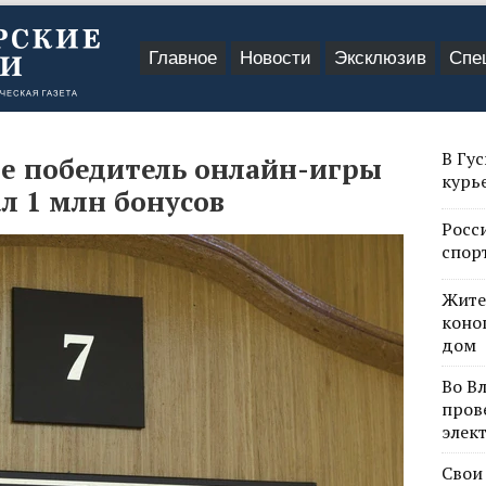
Главное
Новости
Эксклюзив
Спе
В Гу
е победитель онлайн-игры
курь
ал 1 млн бонусов
Росс
спор
Жите
коно
дом
Во В
пров
элек
Свои