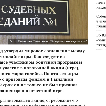
прив
изда
Собя
числе
план
Во В
«умн
Фото: Екатерина Тимофеева, "Владимирские ведомости"
пяти
уд утвердил мировое соглашение между
 онлайн-игры. Как следует из
ляясь участником бонусной программы
 участие в новогодней акции (игре),
тного маркетплейса. По итогам игры
о с призовым фондом в 1 миллион
й срок он не только не был признан
 заподозрен в нечестной игре.
организовавшей акцию, с требованием о
 признании его победителем и начислении 1