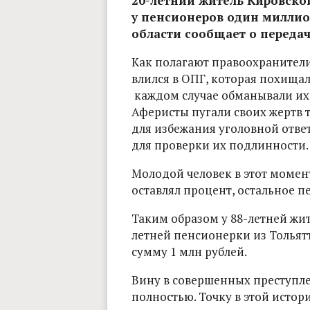
20-летний житель Кировской
у пенсионеров один миллио
области сообщает о передаче
Как полагают правоохранители
влился в ОПГ, которая похищал
каждом случае обманывали их
Аферисты пугали своих жертв т
для избежания уголовной отве
для проверки их подлинности.
Молодой человек в этот момент
оставлял процент, остальное 
Таким образом у 88-летней жи
летней пенсионерки из Толья
сумму 1 млн рублей.
Вину в совершенных преступл
полностью. Точку в этой истор