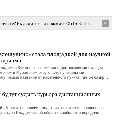
тексте? Выделите её и нажмите Ctrl + Enter.
^
Алешунино» стала площадкой для научной
отуризма
Владимир Куимов ознакомился с достижениями станции
нино» в Муромском округе. Этот уникальный
олучивший название от населенного пункта, где он базир…
м будут судить курьера дистанционных
й области, по версии следствия, похитил у пенсионеров
куратура Владимирской области сообщает о передаче