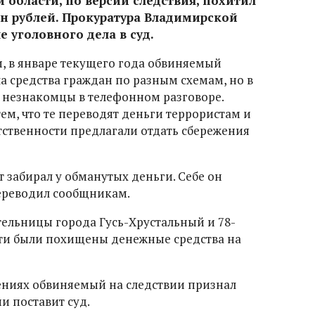
 области, по версии следствия, похитил
н рублей. Прокуратура Владимирской
 уголовного дела в суд.
, в январе текущего года обвиняемый
а средства граждан по разным схемам, но в
 незнакомцы в телефонном разговоре.
ем, что те переводят деньги террористам и
тственности предлагали отдать сбережения
 забирал у обманутых деньги. Себе он
переводил сообщникам.
тельницы города Гусь-Хрустальный и 78-
тти были похищены денежные средства на
ениях обвиняемый на следствии признал
ии поставит суд.