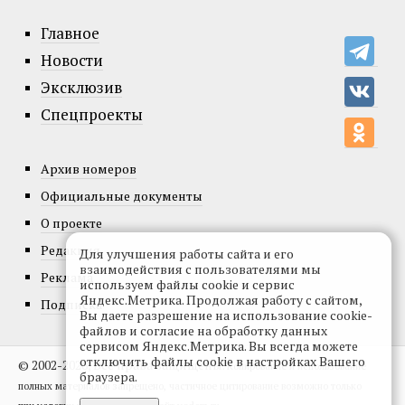
Главное
Новости
Эксклюзив
Спецпроекты
Архив номеров
Официальные документы
О проекте
Редакция
Для улучшения работы сайта и его
взаимодействия с пользователями мы
Реклама
используем файлы cookie и сервис
Яндекс.Метрика. Продолжая работу с сайтом,
Подписка
Вы даете разрешение на использование cookie-
файлов и согласие на обработку данных
сервисом Яндекс.Метрика. Вы всегда можете
отключить файлы cookie в настройках Вашего
© 2002-2026, Все права защищены.
Копирование и использование
браузера.
полных материалов запрещено, частичное цитирование возможно только