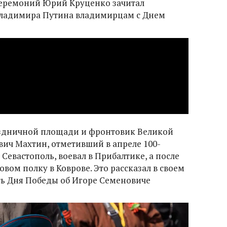
еремоний Юрий Круценко зачитал
Владимира Путина владимирцам с Днем
аздничной площади и фронтовик Великой
вич Махтин, отметивший в апреле 100-
Севастополь, воевал в Прибалтике, а после
овом полку в Коврове. Это рассказал в своем
ть Дня Победы об Игоре Семеновиче