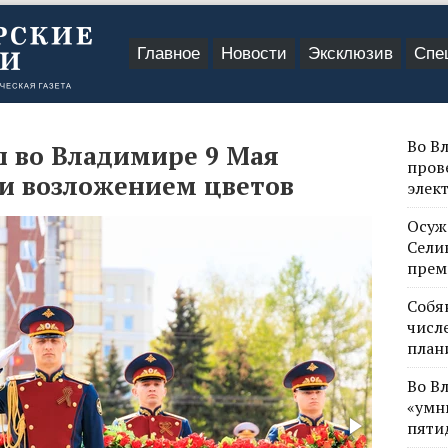
Главное
Новости
Эксклюзив
Спе
Во В
 во Владимире 9 Мая
пров
и возложением цветов
элек
Осуж
Сели
прем
Собя
числе
план
Во В
«умн
пяти