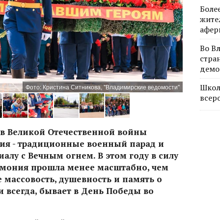
Боле
жите
афер
Во В
стра
демо
Школ
Фото: Кристина Ситникова, "Владимирские ведомости"
всер
в Великой Отечественной войны
ия - традиционные военный парад и
алу с Вечным огнем. В этом году в силу
емония прошла менее масштабно, чем
е массовость, душевность и память о
 и всегда, бывает в День Победы во