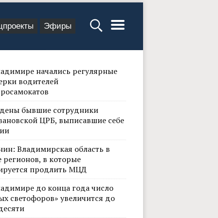
цпроекты
Эфиры
ладимире начались регулярные
ерки водителей
тросамокатов
дены бывшие сотрудники
вановской ЦРБ, выписавшие себе
ии
нин: Владимирская область в
 регионов, в которые
ируется продлить МЦД
ладимире до конца года число
ых светофоров» увеличится до
десяти