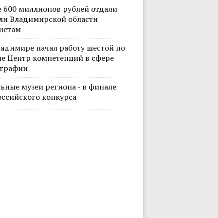
е 600 миллионов рублей отдали
ли Владимирской области
истам
ладимире начал работу шестой по
не Центр компетенций в сфере
графии
ьные музеи региона - в финале
Фото: Кристина Ситникова, "Владим
оссийского конкурса