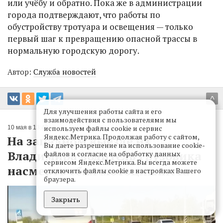
или учёбу и обратно. Пока же в администрации
города подтверждают, что работы по
обустройству тротуара и освещения — только
первый шаг к превращению опасной трассы в
нормальную городскую дорогу.
Автор:
Служба новостей
^
Для улучшения работы сайта и его
взаимодействия с пользователями мы
используем файлы cookie и сервис
10 мая в 13:40
Яндекс.Метрика. Продолжая работу с сайтом,
На западном выезде из
Вы даете разрешение на использование cookie-
Владимира водитель грузовика
файлов и согласие на обработку данных
сервисом Яндекс.Метрика. Вы всегда можете
насмерть сбил мотоциклиста
отключить файлы cookie в настройках Вашего
браузера.
Закрыть