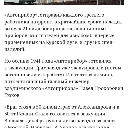
«Автоприбор», отправив каждого третьего
работника на фронт, в кратчайшие сроки наладил
выпуск 21 вида боеприпасов, авиационных
приборов, взрывателей для авиабомб, впервые
примененных на Курской дуге, и других спец-
изделий.
Но осенью 1941 года «Автоприбор» готовился
к эвакуации. Грамзавод уже эвакуировали (потом
восстановили его работу). И вот что вспоминал
потом тогдашний главный инженер
владимирского «Автоприбора» Павел Прохорович
Тюков.
«Враг стоял в 50 километрах от Александрова и в
30 от Рязани. Стали готовиться к эвакуации...
В начале декабря руководство завода связалось
с Москвой. Нарком С.А.Акопов дал указание: