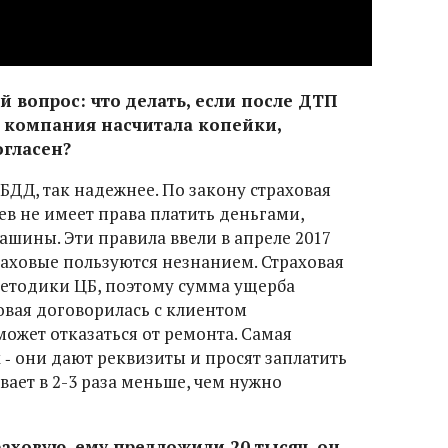
й вопрос: что делать, если после ДТП
я компания насчитала копейки,
огласен?
ИБДД, так надежнее. По закону страховая
ев не имеет права платить деньгами,
ашины. Эти правила ввели в апреле 2017
траховые пользуются незнанием. Страховая
етодики ЦБ, поэтому сумма ущерба
овая договорилась с клиентом
ожет отказаться от ремонта. Самая
‑ они дают реквизиты и просят заплатить
вает в 2-3 раза меньше, чем нужно
раховую, ему предложили 20 тысяч, он