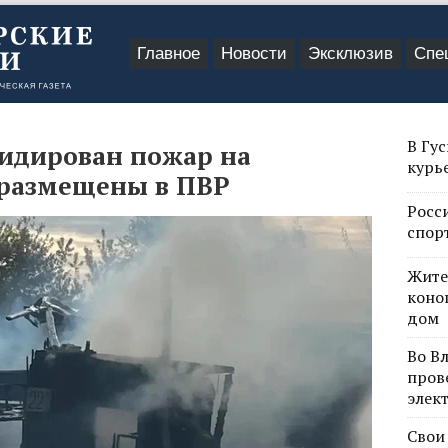
Главное
Новости
Эксклюзив
Спе
В Гу
идирован пожар на
курь
 размещены в ПВР
Росс
спор
Жите
коно
дом
Во В
пров
элек
Свои