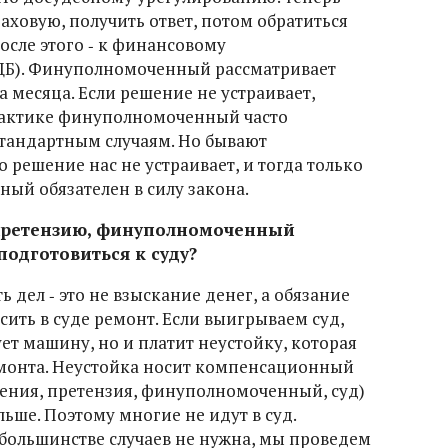
раховую, получить ответ, потом обратиться
осле этого ‑ к финансовому
ЦБ). Финуполномоченный рассматривает
а месяца. Если решение не устраивает,
практике финуполномоченный часто
стандартным случаям. Но бывают
о решение нас не устраивает, и тогда только
ый обязателен в силу закона.
а претензию, финуполномоченный
 подготовиться к суду?
ь дел ‑ это не взыскание денег, а обязание
ить в суде ремонт. Если выигрываем суд,
ет машину, но и платит неустойку, которая
емонта. Неустойка носит компенсационный
ления, претензия, финуполномоченный, суд)
льше. Поэтому многие не идут в суд.
 большинстве случаев не нужна, мы проведем