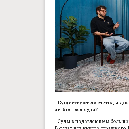
- Существуют ли методы дос
ли бояться суда?
- Суды в подавляющем большин
В судах нет ничего страшного