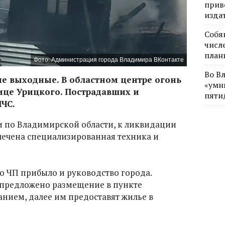
прив
изда
Собя
числе
план
Фото: Администрация города Владимира ВКонтакте
Во В
е выходные. В областном центре огонь
«умн
ице Урицкого. Пострадавших и
пяти
ЧС.
 по Владимирской области, к ликвидации
лечена специализированная техника и
о ЧП прибыло и руководство города.
предложено размещение в пункте
нием, далее им предоставят жилье в