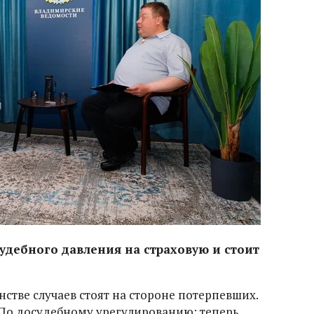
удебного давления на страховую и стоит
стве случаев стоят на стороне потерпевших.
. По досудебному урегулированию: теперь