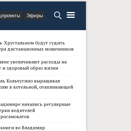
цпроекты
Эфиры
сь-Хрустальном будут судить
ера дистанционных мошенников
ияне увеличивают расходы на
т и здоровый образ жизни
ль Кольчугино выращивал
плю в котельной, отапливающей
ладимире начались регулярные
ерки водителей
тросамокатов
 книги во Владимир