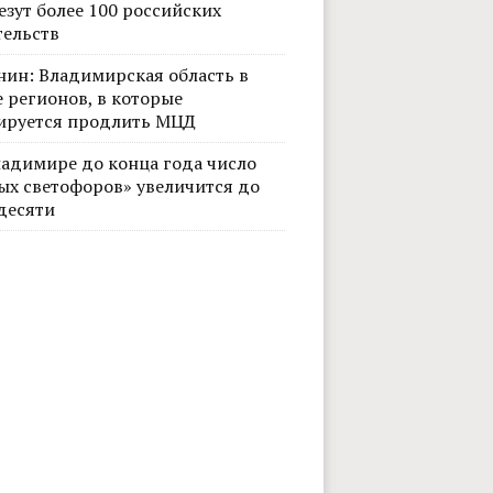
езут более 100 российских
тельств
нин: Владимирская область в
 регионов, в которые
ируется продлить МЦД
ладимире до конца года число
ых светофоров» увеличится до
десяти