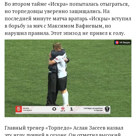
Во втором тайме «Искра» попыталась отыграться,
но торпедовцы уверенно защищались. На
последней минуте матча вратарь «Искры» вступил
в борьбу за мяч с Максимом Вафиевым, но
нарушил правила. Этот эпизод не привел к голу.
Главный тренер «Торпедо» Аслан Засеев назвал
эту игру лучшей в сезоне. Он отметил высокий