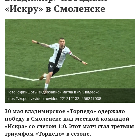
«Искру» в Смоленске
Фото: скриншоты видеозаписи матча в «VK видео»:
https://vksport.vkvideo.ru/video-221212132_456247038
30 мая владимирское «Торпедо» одержало
победу в Смоленске над местной командой
«Искра» со счетом 1:0. Этот матч стал третьим
триумфом «Торпедо» в сезоне.