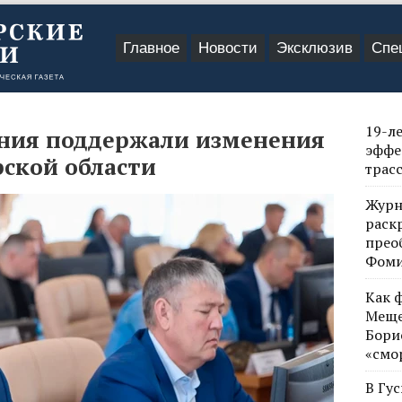
Главное
Новости
Эксклюзив
Спе
19-л
ния поддержали изменения
эффе
ской области
трас
Журн
раск
прео
Фом
Как 
Меще
Бори
«смо
В Гу