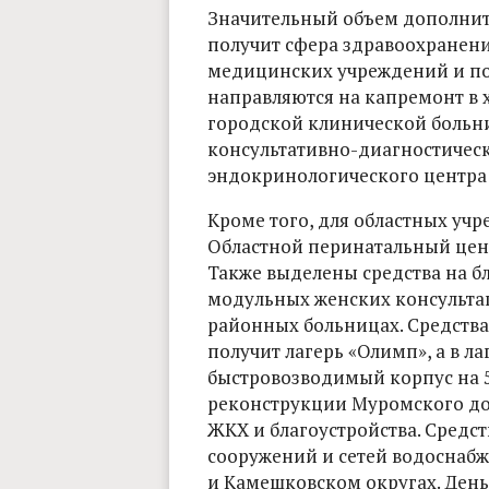
Значительный объем дополнит
получит сфера здравоохранени
медицинских учреждений и по
направляются на капремонт в 
городской клинической больн
консультативно-диагностическ
эндокринологического центра 
Кроме того, для областных уч
Областной перинатальный цент
Также выделены средства на б
модульных женских консульта
районных больницах. Средства
получит лагерь «Олимп», а в л
быстровозводимый корпус на 
реконструкции Муромского до
ЖКХ и благоустройства. Средс
сооружений и сетей водоснабж
и Камешковском округах. День