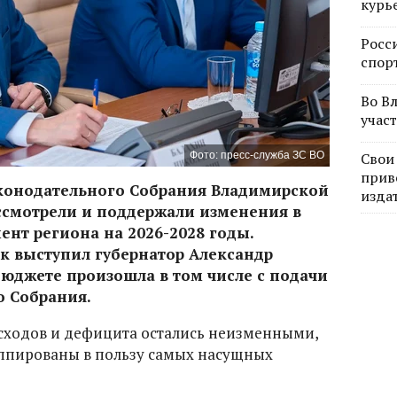
курь
Росс
спор
Во В
учас
Фото: пресс-служба ЗС ВО
Свои
прив
конодательного Собрания Владимирской
изда
ассмотрели и поддержали изменения в
нт региона на 2026-2028 годы.
 выступил губернатор Александр
бюджете произошла в том числе с подачи
о Собрания.
сходов и дефицита остались неизменными,
уппированы в пользу самых насущных