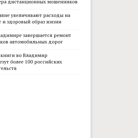
ера дистанционных мошенников
ияне увеличивают расходы на
т и здоровый образ жизни
ладимире завершается ремонт
тков автомобильных дорог
 книги во Владимир
езут более 100 российских
тельств