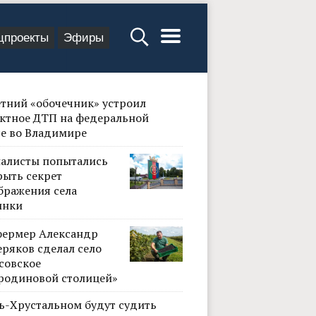
цпроекты
Эфиры
етний «обочечник» устроил
ктное ДТП на федеральной
се во Владимире
алисты попытались
рыть секрет
бражения села
инки
фермер Александр
ряков сделал село
совское
родиновой столицей»
сь-Хрустальном будут судить