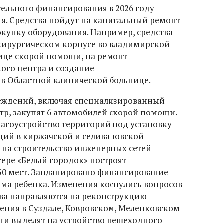
ельного финансирования в 2026 году
я. Средства пойдут на капитальный ремонт
купку оборудования. Например, средства
хирургическом корпусе во владимирской
ице скорой помощи, на ремонт
ого центра и создание
в Областной клинической больнице.
реждений, включая специализированный
р, закупят 6 автомобилей скорой помощи.
лагоустройство территорий под установку
ций в киржачской и селивановской
 на строительство инженерных сетей
агере «Белый городок» построят
50 мест. Запланировано финансирование
ма ребенка. Изменения коснулись вопросов
тва направляются на реконструкцию
ения в Суздале, Ковровском, Меленковском
ги выделят на устройство пешеходного