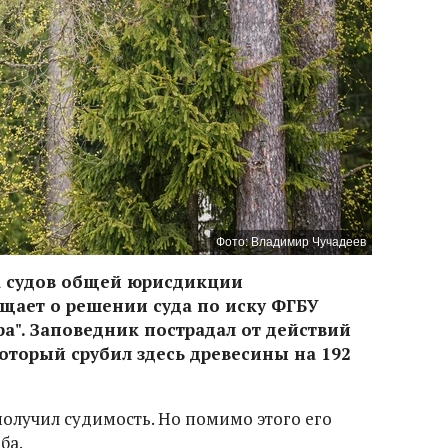
Фото: Владимир Чучадеев
а судов общей юрисдикции
щает о решении суда по иску ФГБУ
". Заповедник пострадал от действий
оторый срубил здесь древесины на 192
получил судимость. Но помимо этого его
ба.