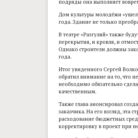
подряды она выполняет воврем
Дом культуры молодёжи «ушел»
года. Здание не только преобра
В театре «Разгуляй» также буд
перекрытия, и кровля, и отмос
Однако строители должны зако
года.
Итог увиденного Сергей Волко
обратил внимание на то, что н
необходимо обязательно сдела
качественным.
Также глава анонсировал соз
заказчика. На его взгляд, эта 
расходование бюджетных средс
корректировку в проект при н