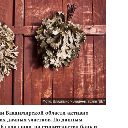
Фото: Владимир Чучадеев, архив "ВВ"
ли Владимирской области активно
оих дачных участков. По данным
6 года спрос на строительство бань и