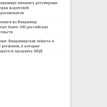
ладимире начались регулярные
ерки водителей
тросамокатов
 книги во Владимир
езут более 100 российских
тельств
нин: Владимирская область в
 регионов, в которые
ируется продлить МЦД