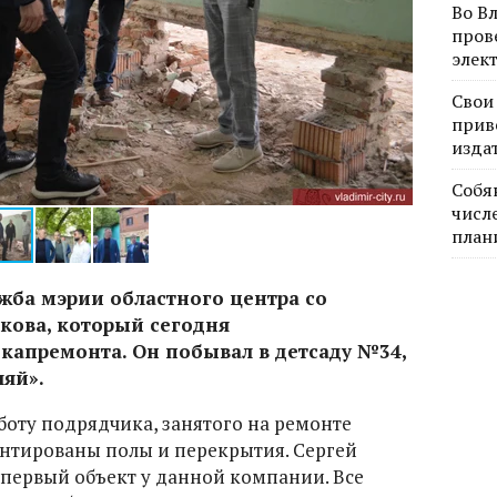
Во В
пров
элек
Свои
прив
изда
Собя
числе
план
жба мэрии областного центра со
лкова, который сегодня
капремонта. Он побывал в детсаду №34,
ляй».
боту подрядчика, занятого на ремонте
онтированы полы и перекрытия. Сергей
е первый объект у данной компании. Все