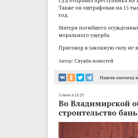
Суд отправил преступника на 1
Также он оштрафован на 15 тыс
год.
Матери погибшего осужденный 
морального ущерба.
Приговор в законную силу не в
Автор:
Служба новостей
Нашли опечатку в 
3 июня в 16:25
Во Владимирской об
строительство бань