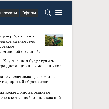
цпроекты
Эфиры
фермер Александр
ряков сделал село
совское
родиновой столицей»
сь-Хрустальном будут судить
ера дистанционных мошенников
ияне увеличивают расходы на
т и здоровый образ жизни
ль Кольчугино выращивал
плю в котельной, отапливающей