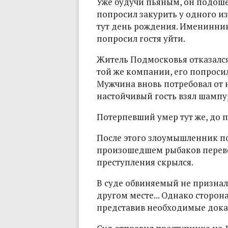
Уже будучи пьяным, он подош
попросил закурить у одного из
тут день рождения. Именинник
попросил гостя уйти.
Житель Подмосковья отказался
той же компании, его попросила
Мужчина вновь потребовал от 
настойчивый гость взял шампур
Потерпевший умер тут же, до п
После этого злоумышленник п
произошедшем рыбаков перевез
преступления скрылся.
В суде обвиняемый не признал в
другом месте... Однако сторон
представив необходимые дока