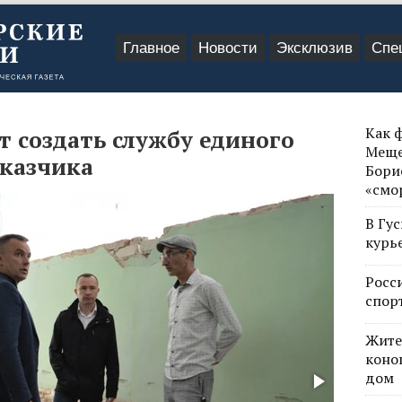
Главное
Новости
Эксклюзив
Спе
Как 
 создать службу единого
Меще
казчика
Бори
«смо
В Гу
курь
Росс
спор
Жите
коно
дом