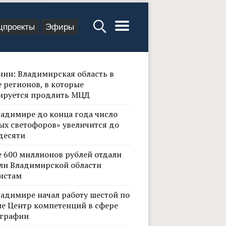
цпроекты
Эфиры
нин: Владимирская область в
 регионов, в которые
ируется продлить МЦД
ладимире до конца года число
ых светофоров» увеличится до
десяти
е 600 миллионов рублей отдали
ли Владимирской области
истам
ладимире начал работу шестой по
не Центр компетенций в сфере
графии