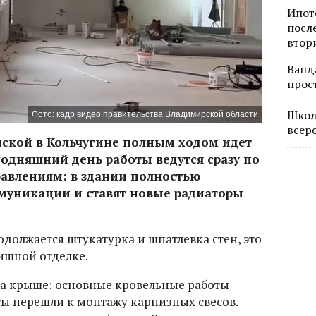
Ипот
посл
втор
Ванд
прос
Школ
Фото: кадр видео правительства Владимирской области
всер
пской в Кольчугине полным ходом идет
одняшний день работы ведутся сразу по
авлениям: в здании полностью
уникации и ставят новые радиаторы
одолжается штукатурка и шпатлевка стен, это
ишной отделке.
на крыше: основные кровельные работы
ты перешли к монтажу карнизных свесов.