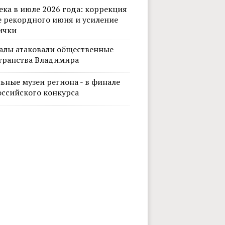
ека в июле 2026 года: коррекция
е рекордного июня и усиление
ички
алы атаковали общественные
транства Владимира
ьные музеи региона - в финале
оссийского конкурса