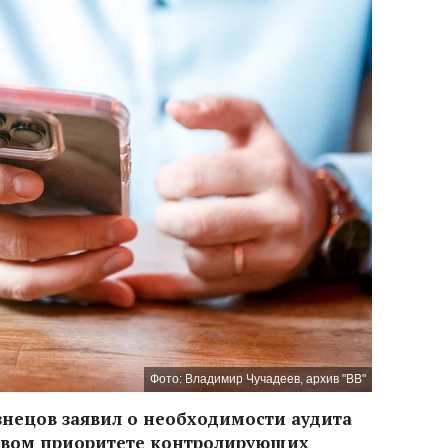
Фото: Владимир Чучадеев, архив "ВВ"
знецов заявил о необходимости аудита
овом приоритете контролирующих