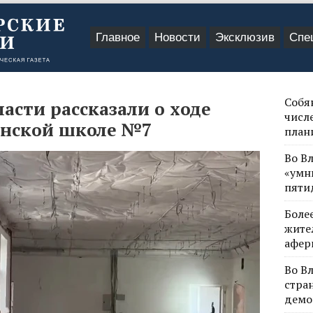
Главное
Новости
Эксклюзив
Спе
Собя
ласти рассказали о ходе
числе
инской школе №7
план
Во В
«умн
пяти
Боле
жите
афер
Во В
стра
демо