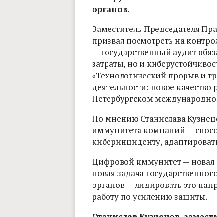
органов.
Заместитель Председателя Пра
призвал посмотреть на контр
— государственный аудит обяз
затраты, но и киберустойчивост
«Технологический прорыв и т
деятельности: новое качество
Петербургском международно
По мнению Станислава Кузнец
иммунитета компаний — спосо
киберинциденту, адаптировать
Цифровой иммунитет — новая м
новая задача государственног
органов — лидировать это напр
работу по усилению защиты.
Станислав Кузнецов, замест