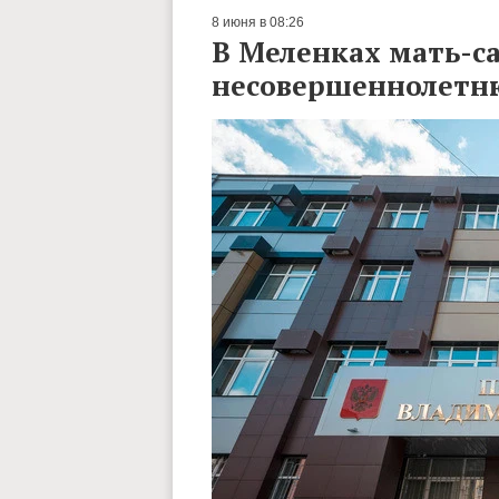
8 июня в 08:26
В Меленках мать-с
несовершеннолетн