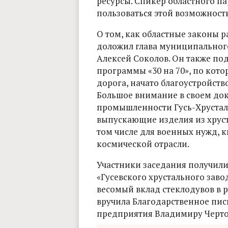
ресурсы. Спикер областного п
пользоваться этой возможност
О том, как областные законы 
доложил глава муниципальног
Алексей Соколов. Он также п
программы «30 на 70», по кот
дорога, начато благоустройств
Большое внимание в своем док
промышленности Гусь-Хрусталь
выпускающие изделия из хруст
том числе для военных нужд, к
космической отрасли.
Участники заседания получили
«Гусевского хрустального заво
весомый вклад стеклодувов в 
вручила Благодарственное пис
предприятия Владимиру Черто