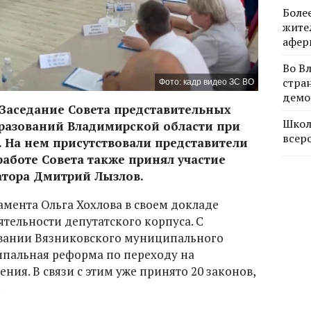
Боле
жите
афер
Во В
стра
Фото: кадр видео ЗС ВО
демо
 Заседание Совета представительных
Школ
разований Владимирской области при
всер
 На нем присутствовали представители
работе Совета также принял участие
атора Дмитрий Лызлов.
амента Ольга Хохлова в своем докладе
тельности депутатского корпуса. С
вании Вязниковского муниципального
ипальная реформа по переходу на
ия. В связи с этим уже принято 20 законов,
.