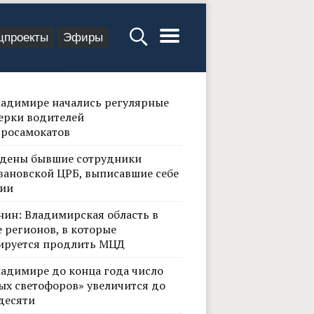
цпроекты
Эфиры
ладимире начались регулярные
ерки водителей
тросамокатов
дены бывшие сотрудники
вановской ЦРБ, выписавшие себе
ии
нин: Владимирская область в
 регионов, в которые
ируется продлить МЦД
ладимире до конца года число
ых светофоров» увеличится до
десяти