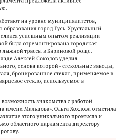
арламента предложила активнее
ью.
работают на уровне муниципалитетов,
о образования город Гусь-Хрустальный
оделился успешным опытом реализации
орой была отремонтирована городская
о лыжной трассы в Бариновой роще.
ладе Алексей Соколов уделил
ного, основа которой - стекольные заводы,
аля, бронированное стекло, применяемое в
варцевое стекло, используемое в
 возможность знакомства с работой
да имени Мальцова». Ольга Хохлова отметила
развитие этого уникального промысла и
ьмо областного парламента директору
рогову.