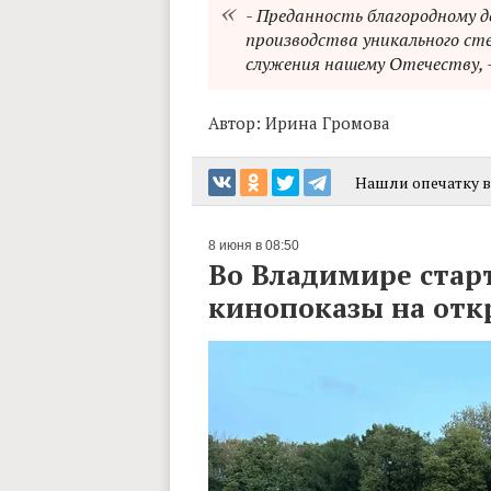
- Преданность благородному д
производства уникального ст
служения нашему Отечеству, 
Автор:
Ирина Громова
Нашли опечатку в 
8 июня в 08:50
Во Владимире стар
кинопоказы на отк