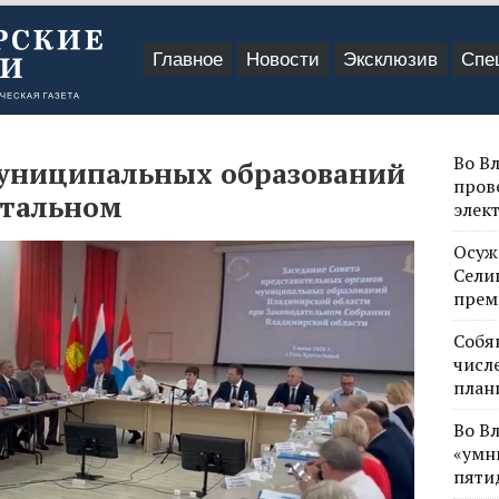
Главное
Новости
Эксклюзив
Спе
Во В
муниципальных образований
пров
стальном
элек
Осуж
Сели
прем
Собя
числе
план
Во В
«умн
пяти