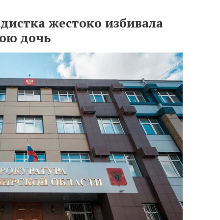
адистка жестоко избивала
юю дочь