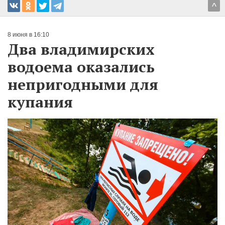
^
8 июня в 16:10
Два владимирских
водоема оказались
непригодными для
купания