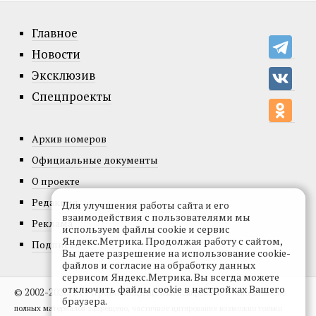
Главное
Новости
Эксклюзив
Спецпроекты
Архив номеров
Официальные документы
О проекте
Редакция
Для улучшения работы сайта и его
взаимодействия с пользователями мы
Реклама
используем файлы cookie и сервис
Яндекс.Метрика. Продолжая работу с сайтом,
Подписка
Вы даете разрешение на использование cookie-
файлов и согласие на обработку данных
сервисом Яндекс.Метрика. Вы всегда можете
отключить файлы cookie в настройках Вашего
© 2002-2026, Все права защищены.
Копирование и использование
браузера.
полных материалов запрещено, частичное цитирование возможно только