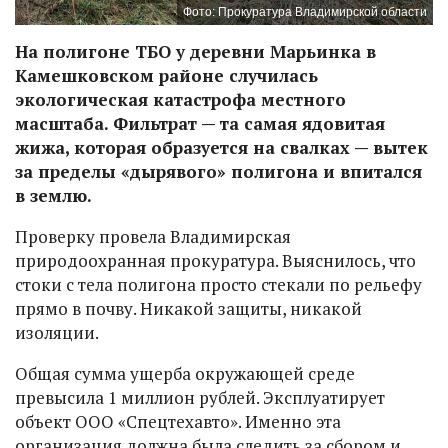
Фото: Прокуратура Владимирской области
На полигоне ТБО у деревни Марьинка в
Камешковском районе случилась
экологическая катастрофа местного
масштаба. Фильтрат — та самая ядовитая
жижа, которая образуется на свалках — вытек
за пределы «дырявого» полигона и впитался
в землю.
Проверку провела Владимирская
природоохранная прокуратура. Выяснилось, что
стоки с тела полигона просто стекали по рельефу
прямо в почву. Никакой защиты, никакой
изоляции.
Общая сумма ущерба окружающей среде
превысила 1 миллион рублей. Эксплуатирует
объект ООО «Спецтехавто». Именно эта
организация должна была следить за сбором и