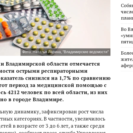
Собя
числе
план
Во В
«умн
пяти
Боле
Фото: Наталья Ларина, "Владимирские ведомости"
жите
ии Владимирской области отмечается
афер
мости острыми респираторными
азатель снизился на 1,7% по сравнению
этот период за медицинской помощью с
 4212 человек по всей области, из них
ано в городе Владимире.
ьную динамику, зафиксирован рост числа
тных категориях. В частности, увеличилось
ей в возрасте от 3 до 6 лет, а также среди
 старше), сообщает пресс-служба Управления