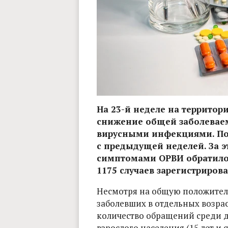
На 23-й неделе на территор
снижение общей заболевае
вирусными инфекциями. Пок
с предыдущей неделей. За 
симптомами ОРВИ обратилось
1175 случаев зарегистриров
Несмотря на общую положител
заболевших в отдельных возрас
количество обращений среди дет
взрослого населения (15 лет и