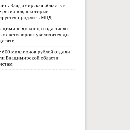
нин: Владимирская область в
 регионов, в которые
ируется продлить МЦД
ладимире до конца года число
ых светофоров» увеличится до
десяти
е 600 миллионов рублей отдали
ли Владимирской области
истам