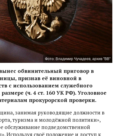
Фото: Владимир Чучадеев, архив "ВВ"
вынес обвинительный приговор в
ицы, признав её виновной в
тв с использованием служебного
азмере (ч. 4 ст. 160 УК РФ). Уголовное
атериалам прокурорской проверки.
нщина, занимая руководящие должности в
орта, туризма и молодёжной политики»,
е обслуживание подведомственной
. Используя своё положение и доступ к