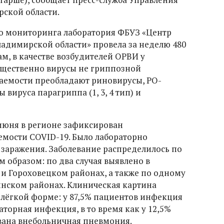
ской области.
о мониторинга лаборатория ФБУЗ «Центр
адимирской области» провела за неделю 480
ам, в качестве возбудителей ОРВИ у
щественно вирусы не гриппозной
еваемости преобладают риновирусы, РО-
 вируса парагриппа (1, 3, 4 тип) и
 июня в регионе зафиксирован
емости COVID-19. Было лабораторно
 заражения. Заболевание распределилось по
 образом: по два случая выявлено в
 и Гороховецком районах, а также по одному
инском районах. Клиническая картина
лёгкой форме: у 87,5% пациентов инфекция
аторная инфекция, в то время как у 12,5%
вана внебольничная пневмония.