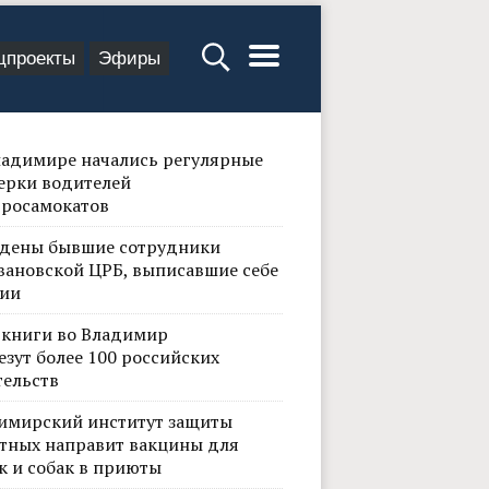
цпроекты
Эфиры
ладимире начались регулярные
ерки водителей
тросамокатов
дены бывшие сотрудники
вановской ЦРБ, выписавшие себе
ии
 книги во Владимир
езут более 100 российских
тельств
имирский институт защиты
тных направит вакцины для
к и собак в приюты