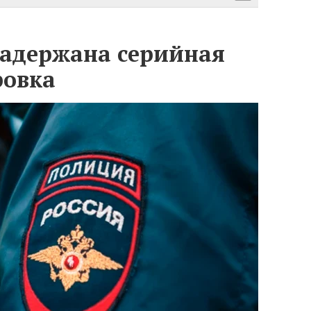
задержана серийная
ровка