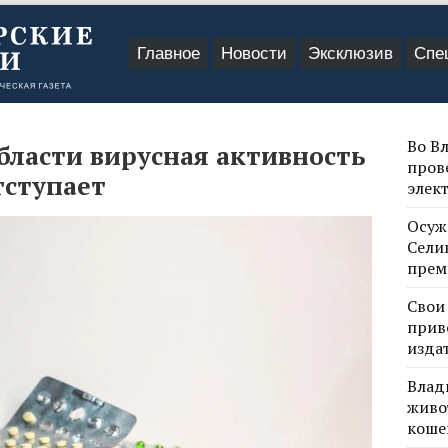
Главное
Новости
Эксклюзив
Спе
Во В
бласти вирусная активность
пров
тступает
элек
Осуж
Сели
прем
Свои
прив
изда
Влад
живо
коше