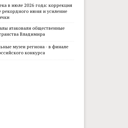
ека в июле 2026 года: коррекция
е рекордного июня и усиление
ички
алы атаковали общественные
транства Владимира
ьные музеи региона - в финале
оссийского конкурса