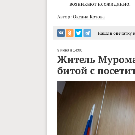
возникают неожиданно.
Автор:
Оксана Котова
Нашли опечатку в 
9 июня в 14:06
Житель Мурома 
битой с посети