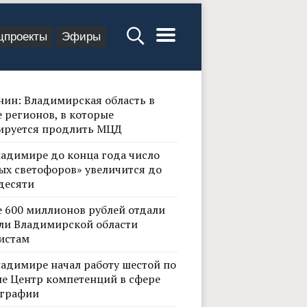
цпроекты
Эфиры
нин: Владимирская область в
 регионов, в которые
ируется продлить МЦД
ладимире до конца года число
ых светофоров» увеличится до
десяти
е 600 миллионов рублей отдали
ли Владимирской области
истам
ладимире начал работу шестой по
не Центр компетенций в сфере
графии