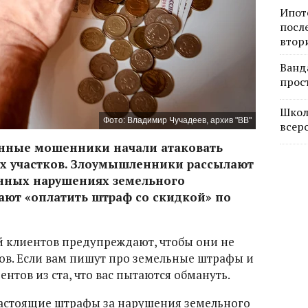
Ипот
посл
втор
Ванд
прос
Школ
Фото: Владимир Чучадеев, архив "ВВ"
всер
онные мошенники начали атаковать
ых участков. Злоумышленники рассылают
нных нарушениях земельного
ают «оплатить штраф со скидкой» по
 клиентов предупреждают, чтобы они не
ов. Если вам пишут про земельные штрафы и
нтов из ста, что вас пытаются обмануть.
астоящие штрафы за нарушения земельного