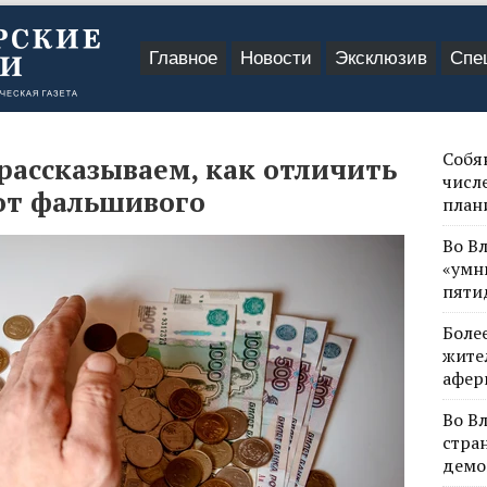
Главное
Новости
Эксклюзив
Спе
Собя
рассказываем, как отличить
числе
от фальшивого
план
Во В
«умн
пяти
Боле
жите
афер
Во В
стра
демо