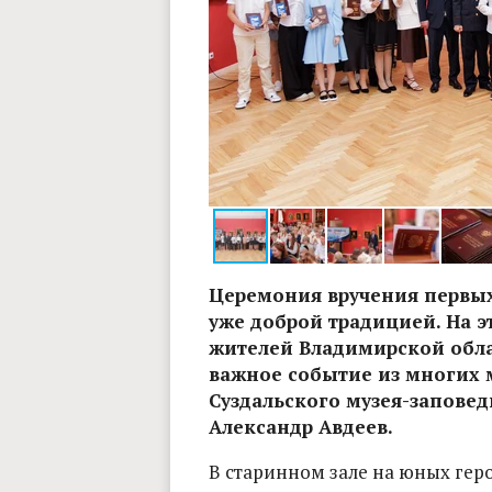
ова, "Владимирские ведомости"
Церемония вручения первых
уже доброй традицией. На э
жителей Владимирской обла
важное событие из многих 
Суздальского музея-заповед
Александр Авдеев.
В старинном зале на юных геро