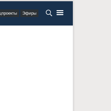
цпроекты
Эфиры