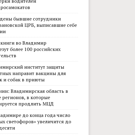
ерки водителей
тросамокатов
дены бывшие сотрудники
вановской ЦРБ, выписавшие себе
ии
 книги во Владимир
езут более 100 российских
тельств
имирский институт защиты
тных направит вакцины для
к и собак в приюты
нин: Владимирская область в
 регионов, в которые
ируется продлить МЦД
ладимире до конца года число
ых светофоров» увеличится до
десяти