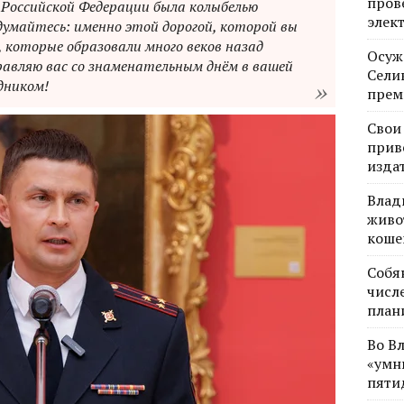
пров
Российской Федерации была колыбелью
элек
думайтесь: именно этой дорогой, которой вы
, которые образовали много веков назад
Осуж
равляю вас со знаменательным днём в вашей
Сели
дником!
прем
Свои
прив
изда
Влад
живо
коше
Собя
числе
план
Во В
«умн
пяти