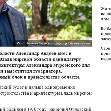
Жите
коно
дом
Во В
пров
элек
Фото: Наталья Ларина, «Владимирские ведомости»
Свои
ласти Александр Авдеев внёс в
прив
изда
Владимирской области кандидатуру
архитектуры Александра Муромского для
и заместителя губернатора,
ный блок в правительстве области.
мский будет и дальше одновременно
 строительства и архитектуры Владимирской
й родился в 1976 году. Закончил Орловский