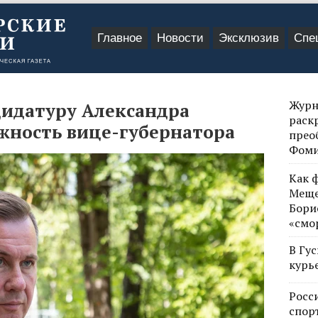
Главное
Новости
Эксклюзив
Спе
Журн
дидатуру Александра
раск
жность вице-губернатора
прео
Фом
Как 
Меще
Бори
«смо
В Гу
курь
Росс
спор