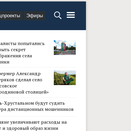
цпроекты
Эфиры
алисты попытались
рыть секрет
бражения села
инки
фермер Александр
ряков сделал село
совское
родиновой столицей»
сь-Хрустальном будут судить
ера дистанционных мошенников
ияне увеличивают расходы на
т и здоровый образ жизни