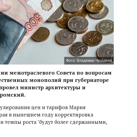
Фото: Владимир Чучадеев
нии межотраслевого Совета по вопросам
тественных монополий при губернаторе
 провел министр архитектуры и
уромский.
гулирования цен и тарифов Мария
торая в нынешнем году корректировка
 и темпы роста "будут более сдержанными,