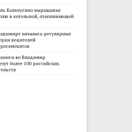
ль Кольчугино выращивал
плю в котельной, отапливающей
ладимире начались регулярные
ерки водителей
тросамокатов
 книги во Владимир
езут более 100 российских
тельств