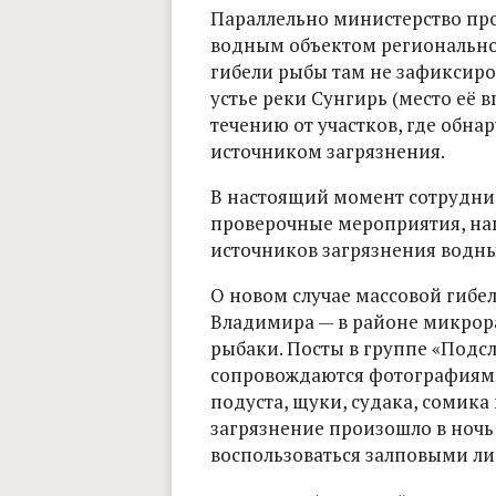
Параллельно министерство про
водным объектом региональног
гибели рыбы там не зафиксиров
устье реки Сунгирь (место её 
течению от участков, где обна
источником загрязнения.
В настоящий момент сотрудни
проверочные мероприятия, на
источников загрязнения водны
О новом случае массовой гибел
Владимира — в районе микрор
рыбаки. Посты в группе «Подс
сопровождаются фотографиями 
подуста, щуки, судака, сомика
загрязнение произошло в ночь
воспользоваться залповыми ли