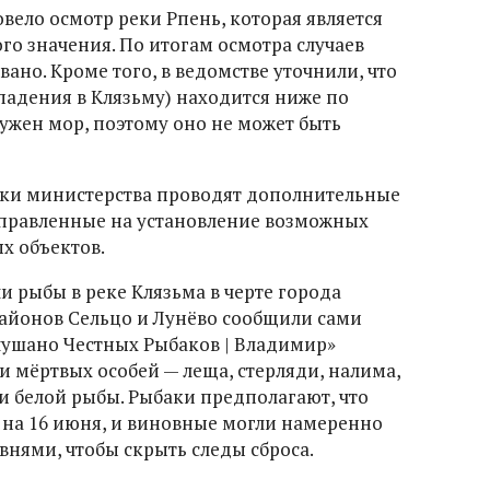
вело осмотр реки Рпень, которая является
о значения. По итогам осмотра случаев
ано. Кроме того, в ведомстве уточнили, что
впадения в Клязьму) находится ниже по
ружен мор, поэтому оно не может быть
ки министерства проводят дополнительные
правленные на установление возможных
х объектов.
и рыбы в реке Клязьма в черте города
айонов Сельцо и Лунёво сообщили сами
лушано Честных Рыбаков | Владимир»
мёртвых особей — леща, стерляди, налима,
 и белой рыбы. Рыбаки предполагают, что
 на 16 июня, и виновные могли намеренно
внями, чтобы скрыть следы сброса.