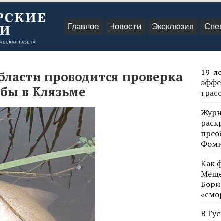
Главное
Новости
Эксклюзив
Спе
19-л
бласти проводится проверка
эффе
ыбы в Клязьме
трас
Журн
раск
прео
Фом
Как 
Меще
Бори
«смо
В Гу