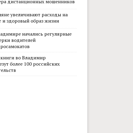
ера дистанционных мошенников
ияне увеличивают расходы на
т и здоровый образ жизни
ладимире начались регулярные
ерки водителей
тросамокатов
 книги во Владимир
езут более 100 российских
тельств