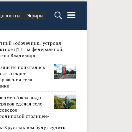
цпроекты
Эфиры
етний «обочечник» устроил
ктное ДТП на федеральной
се во Владимире
алисты попытались
рыть секрет
бражения села
инки
фермер Александр
ряков сделал село
совское
родиновой столицей»
сь-Хрустальном будут судить