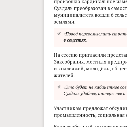
произошло кардинальное измен
Суздаль преобразован в самост
муниципалитета вошли 6 сель
землями.
«Повод переосмыслить страте
в соцсетях.
На сессию пригласили предста
Заксобрания, местных предпри
и колледжей, молодёжь, общест
жителей.
«Это будет не кабинетное сов
Суздаль удобнее, интереснее и
Участникам предложат обсудит
промышленность, социальная 
Вход свободный, но организат