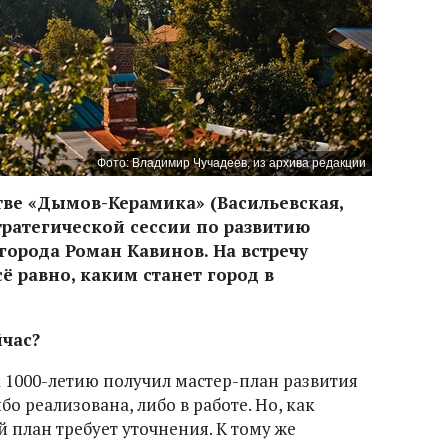
Фото: Владимир Чучадеев, из архива редакции
стве «Дымов-Керамика» (Васильевская,
стратегической сессии по развитию
 города Роман Кавинов. На встречу
ё равно, каким станет город в
час?
к 1000-летию получил мастер-план развития
бо реализована, либо в работе. Но, как
 план требует уточнения. К тому же