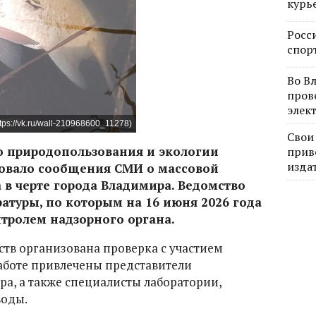
курь
Росс
спор
Во В
пров
элек
ps://vk.ru/wall-210968600_11278)
Свои
 природопользования и экологии
прив
изда
вало сообщения СМИ о массовой
 в черте города Владимира. Ведомство
атуры, по которым на 16 июня 2026 года
тролем надзорного органа.
ств организована проверка с участием
аботе привлечены представители
а, а также специалисты лаборатории,
воды.