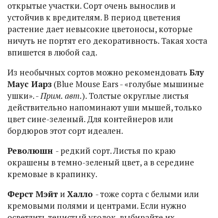
открытые участки. Сорт очень вынослив и
устойчив к вредителям. В период цветения
растение дает невысокие цветоносы, которые
ничуть не портят его декоративность. Такая хоста
впишется в любой сад.
Из необычных сортов можно рекомендовать
Блу
Маус Иарз
(Blue Mouse Ears - «голубые мышиные
ушки». -
Прим. авт.
). Толстые округлые листья
действительно напоминают уши мышей, только
цвет сине-зеленый. Для контейнеров или
бордюров этот сорт идеален.
Революшн
- редкий сорт. Листья по краю
окрашены в темно-зеленый цвет, а в середине
кремовые в крапинку.
Ферст Мэйт
и
Халло
- тоже сорта с белыми или
кремовыми полями и центрами. Если нужно
осветлить тенистый уголок, выбирайте их.